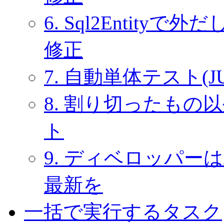
6. Sql2Entit
修正
7. 自動単体テスト(J
8. 割り切ったも
ト
9. ディベロッパ
最新を
一括で実行するタスク