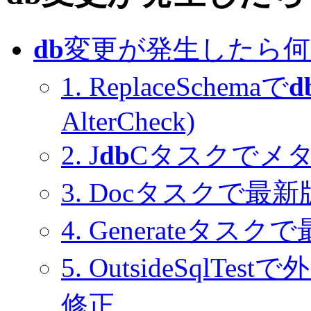
db
変更が発生したら何
1. ReplaceSchemaで
d
AlterCheck)
2. J
db
Cタスクでメ
3. Docタスクで
4. Generate
5. OutsideSql
修正