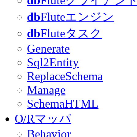
db
Fluteクライアン
db
Fluteエンジン
db
Fluteタスク
Generate
Sql2Entity
ReplaceSchema
Manage
SchemaHTML
O/Rマッパ
Behavior