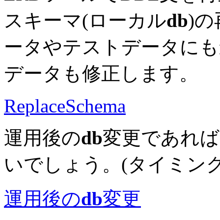
スキーマ(ローカル
db
)
ータやテストデータにも
データも修正します。
ReplaceSchema
運用後の
db
変更であれば、A
いでしょう。(タイミン
運用後の
db
変更