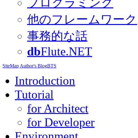
プログラミング
他のフレームワーク
事務的な話
db
Flute.NET
SiteMap
Author's Blog
BTS
Introduction
Tutorial
for Architect
for Developer
Environment