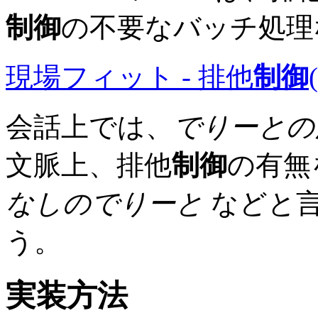
制御
の不要なバッチ処理
現場フィット - 排他
制御
会話上では、
でりーとの
文脈上、排他
制御
の有無
なしのでりーと
などと
う。
実装方法