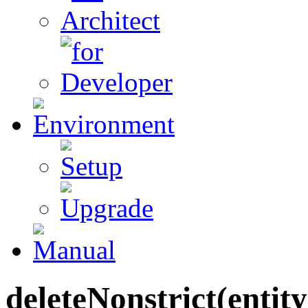
deleteNonstrict(entity