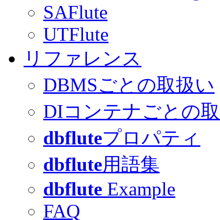
SAFlute
UTFlute
リファレンス
DBMSごとの取扱い
DIコンテナごとの
dbflute
プロパティ
dbflute
用語集
dbflute
Example
FAQ