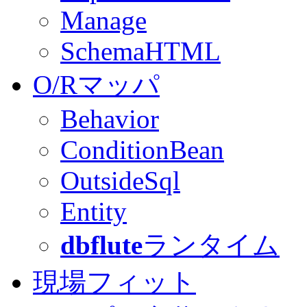
Manage
SchemaHTML
O/Rマッパ
Behavior
ConditionBean
OutsideSql
Entity
dbflute
ランタイム
現場フィット