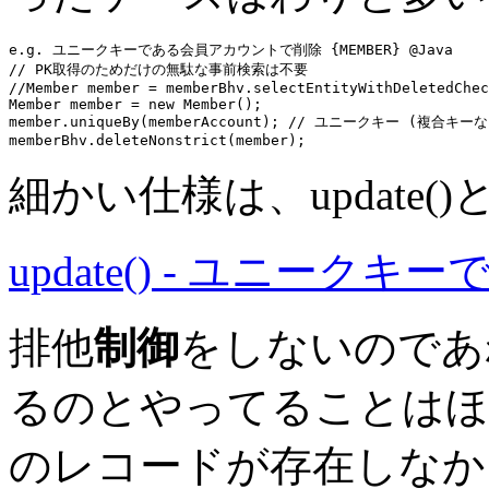
e.g. ユニークキーである会員アカウントで削除 {MEMBER} @Java
// PK取得のためだけの無駄な事前検索は不要
//Member member = memberBhv.selectEntityWithDeletedChec
Member member = 
new
 Member();

member.
uniqueBy
(memberAccount); 
// ユニークキー (複合キー
memberBhv
細かい仕様は、update(
update() - ユニークキ
排他
制御
をしないのであれば、
るのとやってることは
のレコードが存在しなか