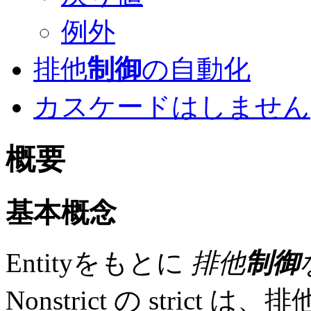
例外
排他
制御
の自動化
カスケードはしません
概要
基本概念
Entityをもとに
排他
制御
Nonstrict の strict は、排