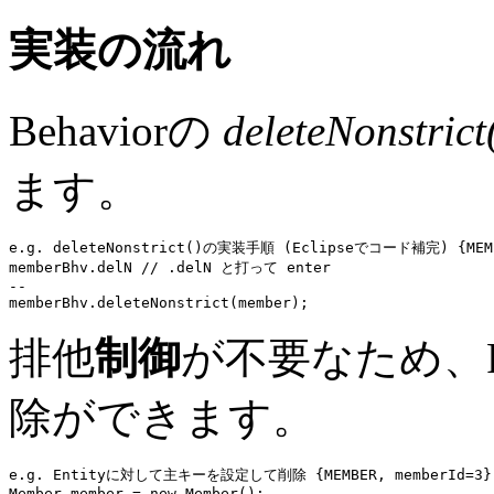
実装の流れ
Behaviorの
deleteNonstrict
ます。
e.g. deleteNonstrict()の実装手順 (Eclipseでコード補完) {MEMB
memberBhv
.delN 
// .delN と打って enter
memberBhv
.
deleteNonstrict
排他
制御
が不要なため、
除ができます。
e.g. Entityに対して主キーを設定して削除 {MEMBER, memberId=3} 
Member member = 
new
 Member();
