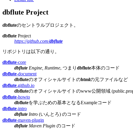
dbflute
Project
dbflute
のセントラルプロジェクト。
dbflute
Project
https://github.com/
dbflute
リポジトリは以下の通り。
dbflute
-core
dbflute
Engine, Runtime
, つまり
dbflute
本体のコード
dbflute
-document
dbflute
のオフィシャルサイトの
html
の元ファイルなど
dbflute
.github.io
dbflute
のオフィシャルサイトのwww公開領域
(public.pr
dbflute
-howto
dbflute
を学ぶための基本となるExampleコード
dbflute
-intro
dbflute
Intro
(いんとろ) のコード
dbflute
-maven-plugin
dbflute
Maven Plugin
のコード