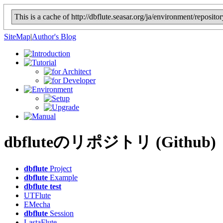
This is a cache of http://dbflute.seasar.org/ja/environment/reposi
SiteMap
|
Author's Blog
dbflute
のリポジトリ (Github)
dbflute
Project
dbflute
Example
dbflute
test
UTFlute
EMecha
dbflute
Session
LastaFlute