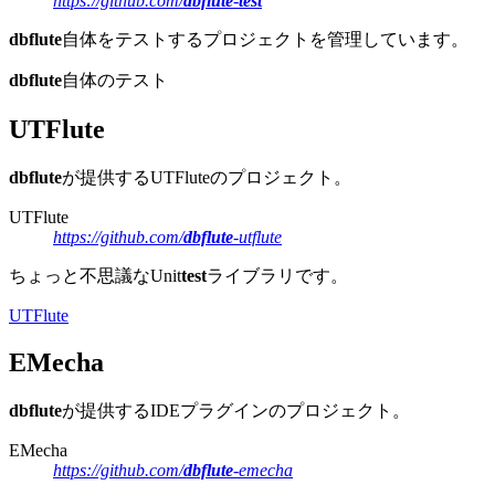
https://github.com/
dbflute
-
test
dbflute
自体をテストするプロジェクトを管理しています。
dbflute
自体のテスト
UTFlute
dbflute
が提供するUTFluteのプロジェクト。
UTFlute
https://github.com/
dbflute
-utflute
ちょっと不思議なUnit
test
ライブラリです。
UTFlute
EMecha
dbflute
が提供するIDEプラグインのプロジェクト。
EMecha
https://github.com/
dbflute
-emecha