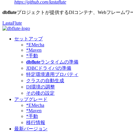
https://github.com/lastaflute
dbflute
プロジェクトが提供するDIコンテナ、Webフレームワ
LastaFlute
セットアップ
*EMecha
*Maven
*手動
dbflute
ランタイムの準備
JDBCドライバの準備
特定環境適用プロパティ
クラスの自動生成
DI環境の調整
その後の設定
アップグレード
*EMecha
*Maven
*手動
移行情報
最新バージョン