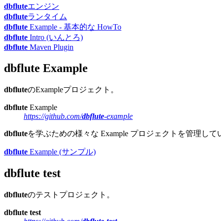
dbflute
エンジン
dbflute
ランタイム
dbflute
Example - 基本的な HowTo
dbflute
Intro (いんとろ)
dbflute
Maven Plugin
dbflute
Example
dbflute
のExampleプロジェクト。
dbflute
Example
https://github.com/
dbflute
-example
dbflute
を学ぶための様々な Example プロジェクトを管理し
dbflute
Example (サンプル)
dbflute
test
dbflute
のテストプロジェクト。
dbflute
test