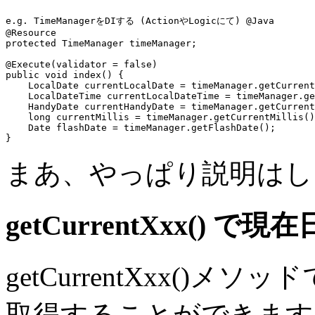
e.g. TimeManagerをDIする (ActionやLogicにて) @Java
@Resource
protected
 TimeManager 
timeManager
;

public void
 index() {

    LocalDate currentLocalDate = 
timeManager
.
getCurrent
    LocalDateTime currentLocalDateTime = 
timeManager
.ge
    HandyDate currentHandyDate = 
timeManager
.getCurrent
    long currentMillis = 
timeManager
.getCurrentMillis()
    Date flashDate = 
timeManager
.getFlashDate();

まあ、やっぱり説明はし
getCurrentXxx() で現
getCurrentXxx()
取得することができます