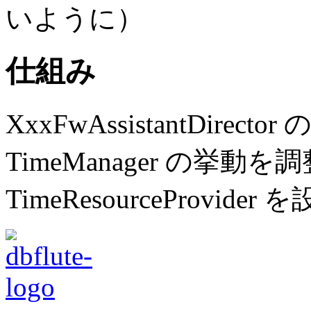
いように）
仕組み
XxxFwAssistantDirect
TimeManager の挙動
TimeResourceProvid