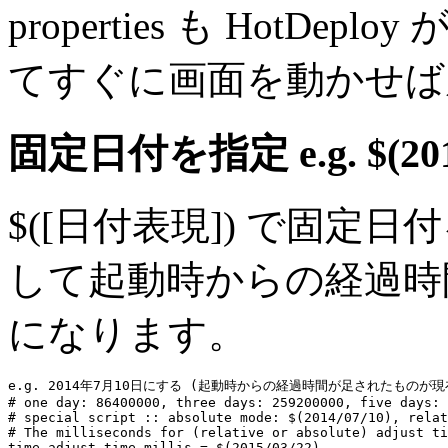
properties も HotDep
てすぐに画面を動かせば
固定日付を指定
e.g. $(20
$([日付表現]) で固
して起動時からの経過時
になります。
e.g. 2014年7月10日にする (起動時からの経過時間が足されたものが現在日時に
# one day: 86400000, three days: 259200000, five days: 
# special script :: absolute mode: $(2014/07/10), relat
# The milliseconds for (relative or absolute) adjust ti
time.adjust.time.millis
 = 
$(2015/03/22)