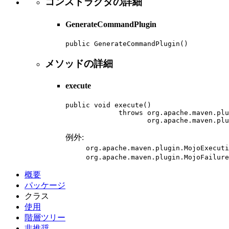
コンストラクタの詳細
GenerateCommandPlugin
public GenerateCommandPlugin()
メソッドの詳細
execute
public void execute()

             throws org.apache.maven.plu
                    org.apache.maven.plu
例外:
org.apache.maven.plugin.MojoExecuti
org.apache.maven.plugin.MojoFailure
概要
パッケージ
クラス
使用
階層ツリー
非推奨