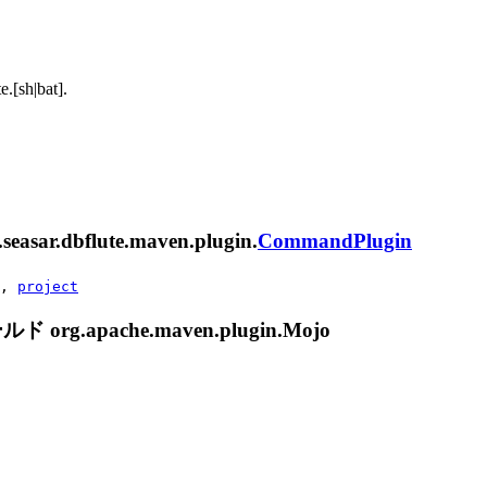
.[sh|bat].
asar.
dbflute
.maven.plugin.
CommandPlugin
,
project
apache.maven.plugin.Mojo