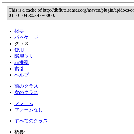
This is a cache of http://dbflute.seasar.org/maven/plugin/apidocs
01T01:04:30.347+0000.
概要
パッケージ
クラス
使用
階層ツリー
非推奨
索引
ヘルプ
前のクラス
次のクラス
フレーム
フレームなし
すべてのクラス
概要: