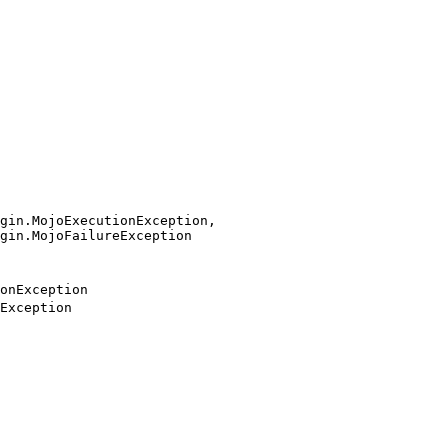
gin.MojoExecutionException,

gin.MojoFailureException
onException
Exception