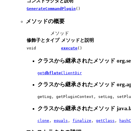
コンストラクタと説明
GenerateCommandPlugin
()
メソッドの概要
メソッド
修飾子とタイプ
メソッドと説明
void
execute
()
クラスから継承されたメソッド org.seas
get
dbflute
ClientDir
クラスから継承されたメソッド org.apache.m
getLog, getPluginContext, setLog, setPlu
クラスから継承されたメソッド java.la
clone
,
equals
,
finalize
,
getClass
,
hashC