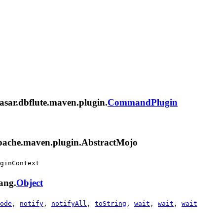
ar.
dbflute
.maven.plugin.
CommandPlugin
aven.plugin.AbstractMojo
ginContext
ng.
Object
ode
,
notify
,
notifyAll
,
toString
,
wait
,
wait
,
wait