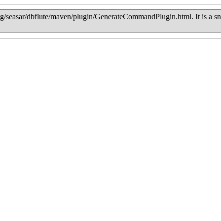
/org/seasar/dbflute/maven/plugin/GenerateCommandPlugin.html. It is a s