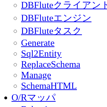
DBFluteクライアン
DBFluteエンジン
DBFluteタスク
Generate
Sql2Entity
ReplaceSchema
Manage
SchemaHTML
O/Rマッパ