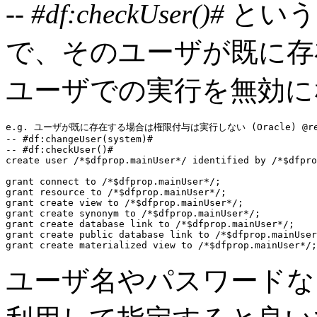
-- #df:checkUser()#
という
で、そのユーザが既に存
ユーザでの実行を無効に
e.g. ユーザが既に存在する場合は権限付与は実行しない (Oracle) @repla
-- #df:changeUser(system)#
-- #df:checkUser()#
create user
 /*$dfprop.mainUser*/ 
identified by
 /*$dfpro
grant connect to
grant resource to
grant create view to
grant create synonym to
grant create database link to
grant create public database link to
grant create materialized view to
ユーザ名やパスワードな