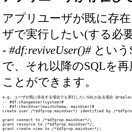
アプリユーザが既に存在
ザで実行したい(する必要
- #df:reviveUser()#
という
で、それ以降のSQLを
ことができます。
e.g. ユーザが既に存在する場合でも実行したいSQLがある場合 @replace-s
-- #df:changeUser(system)#
-- #df:checkUser(mainSchema, mainUser)#
create user
 /*$dfprop.mainUser*/ 
identified by
 /*$dfpro
grant connect to
grant resource to
grant create view to