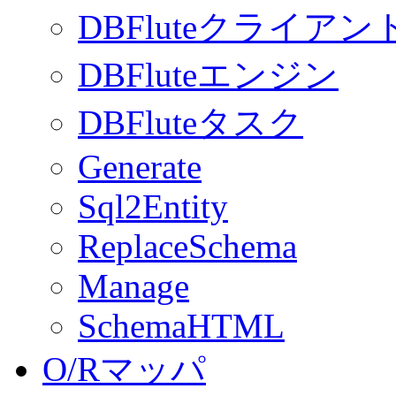
DBFluteクライアン
DBFluteエンジン
DBFluteタスク
Generate
Sql2Entity
ReplaceSchema
Manage
SchemaHTML
O/Rマッパ