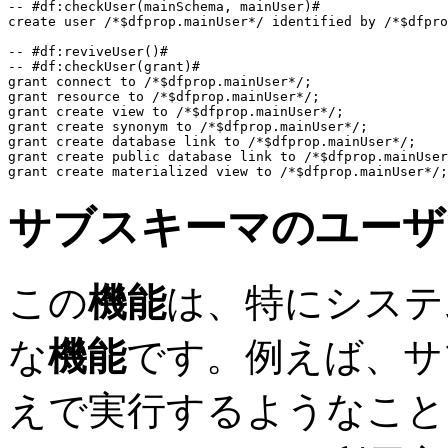
-- #df:checkUser(mainSchema, mainUser)#
create user
/*$dfprop.mainUser*/
identified by
/*$dfpro
-- #df:reviveUser()#
-- #df:checkUser(grant)#
grant connect to
/*$dfprop.mainUser*/
grant resource to
/*$dfprop.mainUser*/
grant create view to
/*$dfprop.mainUser*/
grant create synonym to
/*$dfprop.mainUser*/
grant create database link to
/*$dfprop.mainUser*/
grant create public database link to
/*$dfprop.mainUser
grant create materialized view to
/*$dfprop.mainUser*/
サブスキーマのユーザ
この
機能
は、特にシステ
な
機能
です。例えば、サ
えで実行するようなこと