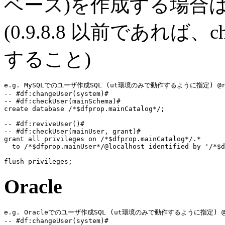
ベース)を作成する場合
(0.9.8.8 以前であれば、
すること)
e.g. MySQLでのユーザ作成SQL (ut環境のみで動作するように指定) @repla
-- #df:changeUser(system)#
-- #df:checkUser(mainSchema)#
create database
/*$dfprop.mainCatalog*/
;

-- #df:reviveUser()#
-- #df:checkUser(mainUser, grant)#
grant all privileges on
/*$dfprop.mainCatalog*/
.*

to
/*$dfprop.mainUser*/
@localhost 
identified by
 '
/*$d
flush privileges
Oracle
e.g. Oracleでのユーザ作成SQL (ut環境のみで動作するように指定) @repl
-- #df:changeUser(system)#