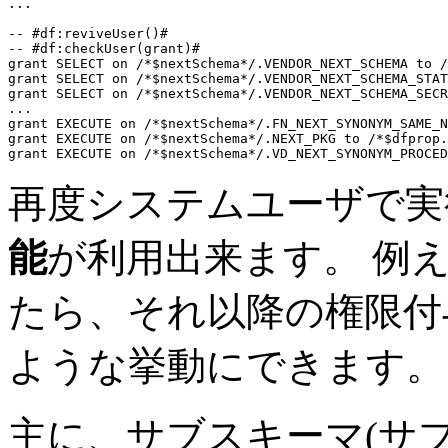
...
-- #df:reviveUser()#
-- #df:checkUser(grant)#
grant SELECT on
 /*$nextSchema*/.VENDOR_NEXT_SCHEMA 
to
grant SELECT on
 /*$nextSchema*/.VENDOR_NEXT_SCHEMA_STAT
grant SELECT on
 /*$nextSchema*/.VENDOR_NEXT_SCHEMA_SECR
...
grant EXECUTE on
 /*$nextSchema*/.FN_NEXT_SYNONYM_SAME_N
grant EXECUTE on
 /*$nextSchema*/.NEXT_PKG 
to
grant EXECUTE on
 /*$nextSchema*/.VD_NEXT_SYNONYM_PROCED
再度システムユーザで実行す
能
が利用出来ます。 例
たら、それ以降の権限付
ような挙動にできます。
主に、サブスキーマ(サ