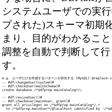
システムユーザでの実行
プされた)スキーマ初期
まり、目的がわかることで
調整を自動で判断して行
す。
e.g. ユーザだけを作成するパターンが存在する (MySQL) @replace-sch
-- #df:changeUser(system)#
-- #df:checkUser(mainSchema)#
create database
 /*$dfprop.mainCatalog*/;

-- #df:reviveUser()#
-- #df:checkUser(mainUser, grant)#
grant all privileges on
 /*$dfprop.mainCatalog*/.*

to
 /*$dfprop.mainUser*/@localhost 
identified by
 '/*$d