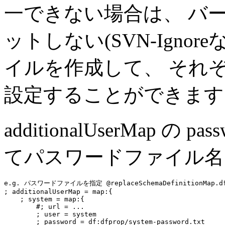
一できない場合は、 バ
ットしない(SVN-Igno
イルを作成して、 それ
設定することができます
additionalUserMap の pa
てパスワードファイル名
e.g. パスワードファイルを指定 @replaceSchemaDefinitionMap.df
; additionalUserMap = 
map:
{

    ; system = 
map:
{

#; url = ...
        ; user = system

        ; password = 
df:dfprop/system-password.txt