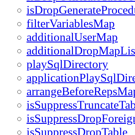
isDropGenerateProce
filterVariablesMap
additionalUserMap
additionalDropMapLis
playSqlDirectory
applicationPlaySqlDir
arrangeBeforeRepsMa
isSuppressTruncateTab
isSuppressDropForei
isSuppressDropTable