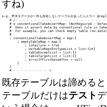
すね)
e.g. 
テスト
データが一件も存在しないテーブルがあったらエラー @replaceS
# /- - - - - - - - - - - - - - - - - - - - - - - - 
    # o conventionalTakeAssertMap: (NotRequired - Defau
    #  Does it assert data by conventional rule in take
    #  For example, you can check empty table (no-data)
    #
    ; conventionalTakeAssertMap = 
map:
{

        ; 
emptyTableMap
 = 
map:
{

            ; isFailure = 
true
            ; workableRepsEnvTypeList = 
list:
{ut}

            ; tableExceptList = 
list:
{}

            ; tableTargetList = 
list:
{}

            ; errorIfFirstDateAfter = 
null
        }

    }

# - - - - - - - - - -/
既存テーブルは諦めると
テーブルだけは
テスト
デ