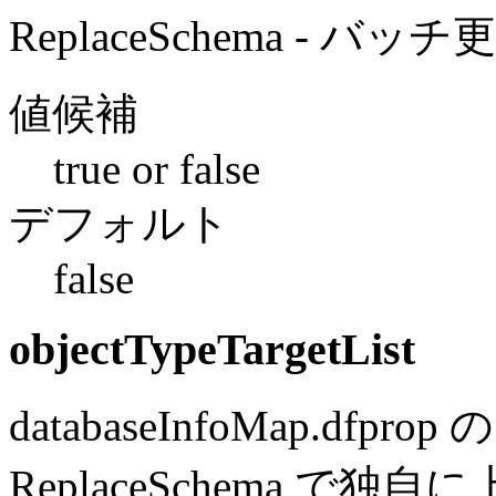
ReplaceSchema - 
値候補
true or false
デフォルト
false
objectTypeTargetList
databaseInfoMap.dfprop 
ReplaceSchema 