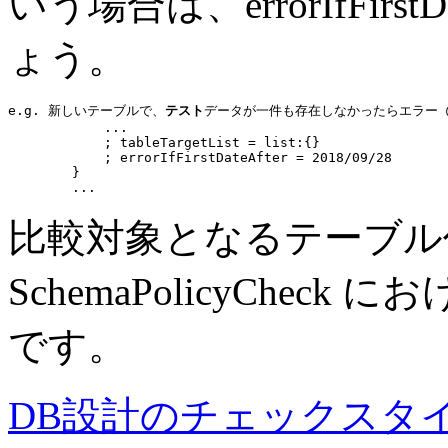
いう場合は、errorIfFirst
ょう。
e.g. 新しいテーブルで、
テスト
データが一件も存在しなかったらエラー @repl
...
            ; tableTargetList = 
list:
{}

            ; 
errorIfFirstDateAfter
 = 
2018/09/28
        }

...
比較対象となるテーブル作成日
SchemaPolicyCheck 
です。
DB設計のチェックスタイ