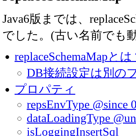
Java6版までは、replaceSc
でした。
(古い名前でも
replaceSchemaMapと
DB接続設定は別の
プロパティ
repsEnvType
@since 0
dataLoadingType
@unt
isLoggingInsertSql