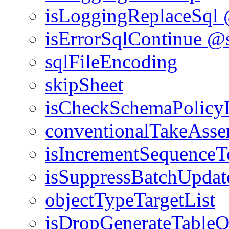
isLoggingReplaceSql
isErrorSqlContinue
@s
sqlFileEncoding
skipSheet
isCheckSchemaPolicy
conventionalTakeAss
isIncrementSequence
isSuppressBatchUpdat
objectTypeTargetList
isDropGenerateTable