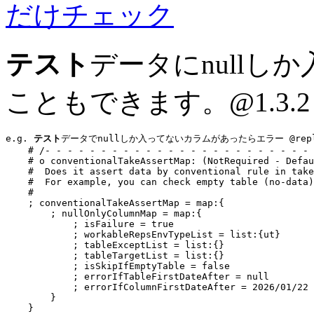
だけチェック
テスト
データにnull
こともできます。
@1.3.2
e.g. 
テスト
データでnullしか入ってないカラムがあったらエラー @replace
# /- - - - - - - - - - - - - - - - - - - - - - - - 
    # o conventionalTakeAssertMap: (NotRequired - Defau
    #  Does it assert data by conventional rule in take
    #  For example, you can check empty table (no-data)
    #
    ; conventionalTakeAssertMap = 
map:
{

        ; 
nullOnlyColumnMap
 = 
map:
{

            ; isFailure = 
true
            ; workableRepsEnvTypeList = 
list:
{ut}

            ; tableExceptList = 
list:
{}

            ; tableTargetList = 
list:
{}

            ; isSkipIfEmptyTable = 
false
            ; errorIfTableFirstDateAfter = 
null
            ; errorIfColumnFirstDateAfter = 
2026/01/22
        }

    }
