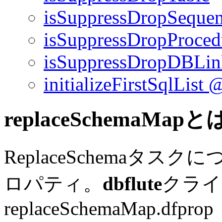
isSuppressDropSeque
isSuppressDropProced
isSuppressDropDBLin
initializeFirstSqlList
@
replaceSchemaMap
ReplaceSchemaタ
ロパティ。
dbflute
クライア
replaceSchemaMap.dfprop