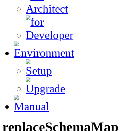
replaceSchemaMap