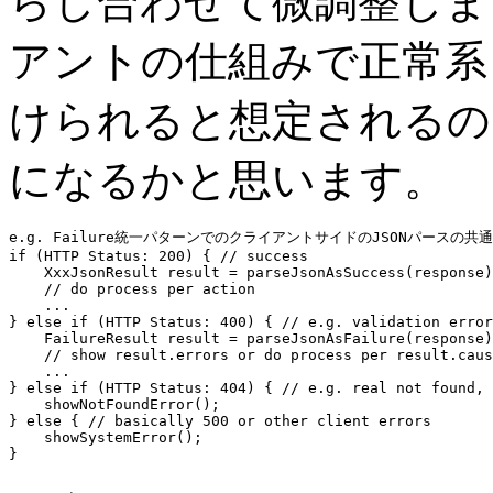
らし合わせて微調整しま
アントの仕組みで正常系
けられると想定されるの
になるかと思います。
e.g. Failure統一パターンでのクライアントサイドのJSONパースの共通
if
 (HTTP Status: 
200
) { 
// success
    XxxJsonResult 
result
 = parseJsonAsSuccess(
response
)
// do process per action
...
} 
else if
 (HTTP Status: 
400
) { 
// e.g. validation error
    FailureResult 
result
 = parseJsonAsFailure(
response
)
// show result.errors or do process per result.caus
...
} 
else if
 (HTTP Status: 
404
) { 
// e.g. real not found, 
    showNotFoundError();

} 
else
 { 
// basically 500 or other client errors
    showSystemError();
