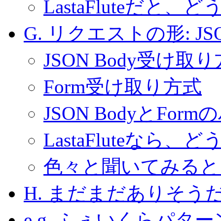
LastaFluteだと、
G. リクエストの形:
JS
JSON Body受け取
Form受け取り方式
JSON BodyとFo
LastaFluteなら
色々と聞いてみると JS
H. まだまだありそう
e.g.
ふぇいくらパター