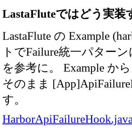
LastaFluteではどう実
LastaFlute の Example 
トでFailure統一パタ
を参考に。 Example
そのまま [App]ApiFai
す。
HarborApiFailureHook.java