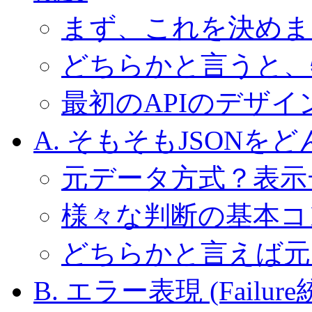
まず、これを決めま
どちらかと言うと、
最初のAPIのデザ
A. そもそもJSON
元データ方式？表示
様々な判断の基本コ
どちらかと言えば元
B. エラー表現
(Fail