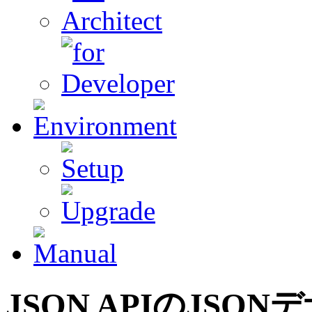
JSON APIのJSON