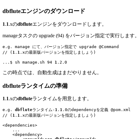
dbflute
エンジンのダウンロード
1
.
1
.xの
dbflute
エンジンをダウンロードします。
manageタスクの upgrade (94) をバージョン指定で実
e.g. manage にて、バージョン指定で upgrade @Command
// (
1
.
1
.xの最新版バージョンを指定しましょう)
...
$ 
sh
 manage.sh 94 
1
.2.0
この時点では、自動生成はまだやりません。
dbflute
ランタイムの準備
1
.
1
.xの
dbflute
ランタイムを用意します。
e.g. 
dbflute
ランタイム-
1
.
1
.0のdependencyを定義 @pom.xml
// (
1
.
1
.xの最新版バージョンを指定しましょう)
<dependencies>

...
<dependency>