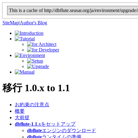
This is a cache of http://dbflute.seasar.org/ja/environment/upgra
SiteMap
|
Author's Blog
移行
1
.0.x to
1
.
1
お約束の注意点
概要
大前提
dbflute
-
1
.
1
.xをセットアップ
dbflute
エンジンのダウンロード
dbflute
ランタイムの準備