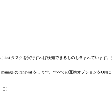
tity や outside-sql-test タスクを実行すれば検知できるも
にコピーして、manage の renewal をします。すべての互換オプションを
:{})