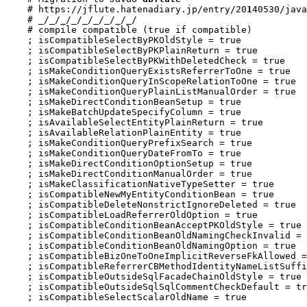
    # https://jflute.hatenadiary.jp/entry/20
1
40530/java
    # _/_/_/_/_/_/_/_/_/

    # compile compatible (true if compatible)

    ; isCompatibleSelectByPKOldStyle = true

    ; isCompatibleSelectByPKPlainReturn = true

    ; isCompatibleSelectByPKWithDeletedCheck = true

    ; isMakeConditionQueryExistsReferrerToOne = true

    ; isMakeConditionQueryInScopeRelationToOne = true

    ; isMakeConditionQueryPlainListManualOrder = true

    ; isMakeDirectConditionBeanSetup = true

    ; isMakeBatchUpdateSpecifyColumn = true

    ; isAvailableSelectEntityPlainReturn = true

    ; isAvailableRelationPlainEntity = true

    ; isMakeConditionQueryPrefixSearch = true

    ; isMakeConditionQueryDateFromTo = true

    ; isMakeDirectConditionOptionSetup = true

    ; isMakeDirectConditionManualOrder = true

    ; isMakeClassificationNativeTypeSetter = true

    ; isCompatibleNewMyEntityConditionBean = true

    ; isCompatibleDeleteNonstrictIgnoreDeleted = true

    ; isCompatibleLoadReferrerOldOption = true

    ; isCompatibleConditionBeanAcceptPKOldStyle = true

    ; isCompatibleConditionBeanOldNamingCheckInvalid = 
    ; isCompatibleConditionBeanOldNamingOption = true

    ; isCompatibleBizOneToOneImplicitReverseFkAllowed =
    ; isCompatibleReferrerCBMethodIdentityNameListSuffi
    ; isCompatibleOutsideSqlFacadeChainOldStyle = true

    ; isCompatibleOutsideSqlSqlCommentCheckDefault = tr
    ; isCompatibleSelectScalarOldName = true
