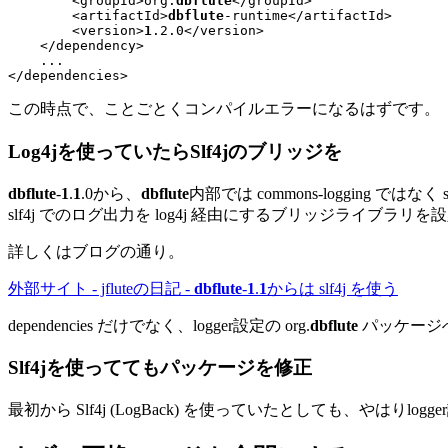
        <groupId>
org.
dbflute
</groupId>

        <artifactId>
dbflute
-runtime
</artifactId>

        <version>
1
.2.0
</version>

</dependency>
...
この時点で、ことごとくコンパイルエラーになるはずです。
Log4jを使っていたらSlf4jのブリッジを
dbflute
-
1
.
1
.0から、
dbflute
内部では commons-logging
slf4j でのログ出力を log4j 経由にするブリッジライブラリ
詳しくはブログの通り。
外部サイト - jfluteの日記 -
dbflute
-
1
.
1
からは slf4j を使う
dependencies だけでなく、logger設定の org.
dbflute
パッケージ
Slf4jを使っててもパッケージを修正
最初から Slf4j (LogBack) を使っていたとしても、やはりlogger