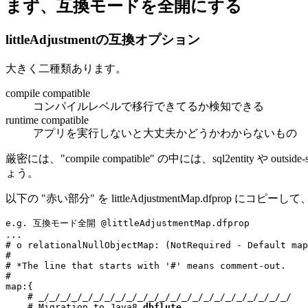
まず、互換モードを全開にする
littleAdjustmentの互換オプション
大きく二種類あります。
compile compatible
コンパイルレベルで移行できてるか検知できる
runtime compatible
アプリを実行しないと大丈夫かどうかわからないもの
厳密には、"compile compatible" の中には、sql2en
ょう。
以下の "赤い部分" を littleAdjustmentMap.dfprop 
e.g. 互換モード全開 @littleAdjustmentMap.dfprop
...
# o relationalNullObjectMap: (NotRequired - Default map
#
# *The line that starts with '#' means comment-out.
#
map:
{

# _/_/_/_/_/_/_/_/_/_/_/_/_/_/_/_/_/_/_/_/_/_/_/

    # Migration to Java8 
dbflute