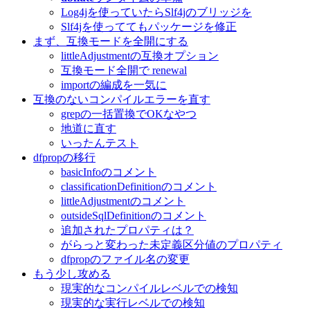
Log4jを使っていたらSlf4jのブリッジを
Slf4jを使っててもパッケージを修正
まず、互換モードを全開にする
littleAdjustmentの互換オプション
互換モード全開で renewal
importの編成を一気に
互換のないコンパイルエラーを直す
grepの一括置換でOKなやつ
地道に直す
いったんテスト
dfpropの移行
basicInfoのコメント
classificationDefinitionのコメント
littleAdjustmentのコメント
outsideSqlDefinitionのコメント
追加されたプロパティは？
がらっと変わった未定義区分値のプロパティ
dfpropのファイル名の変更
もう少し攻める
現実的なコンパイルレベルでの検知
現実的な実行レベルでの検知