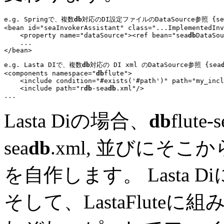
e.g. Springで、複数
db
対応のDI設定ファイルのDataSource参照 {se
<bean id="seaInvokerAssistant" class="
...
ImplementedInv
    <property name="dataSource"><ref bean="
sea
db
DataSou
...
e.g. Lasta DIで、複数
db
対応の DI xml のDataSource参照 {sea
<components namespace="
db
flute">

    <include condition=
"#exists('#path')"
 path=
"my_incl
    <include path="
r
db
-sea
db
.xml
...
Lasta Diの場合、
db
flute-s
sea
db
.xml, 並びにそこ
を自作します。 Lasta 
そして、LastaFluteに