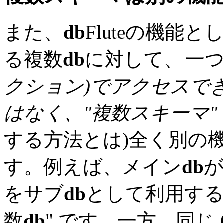
また、
db
Fluteの機能
る複数
db
に対して、
一つ
クション)でアクセスで
はなく、"複数スキーマ"
する方法とは)全く別の
す。例えば、メイン
db
が
をサブ
db
として利用する
数
db
" です。一方、同じ 