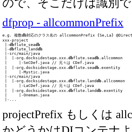
ので、そこだけは識別で
dfprop - allcommonPrefix
e.g. 複数
db
対応のクラス名の allcommonPrefix {Se,La} @Direct
xxx-project

 |-
db
flute_sea
db
 |-
db
flute_land
db
 |-src/main/java

 |  |-org.docksidestage.xxx.
db
flute.sea
db
.allcommon

 |     |-
SeCDef.java
// 元々は CDef.java
 |  |-org.docksidestage.xxx.
db
flute.sea
db
.exentity

 |     |-
Mystic.java
 |-src/main/java

 |  |-org.docksidestage.xxx.
db
flute.land
db
.allcommon

 |     |-
LaCDef.java
// 元々は CDef.java
 |  |-org.docksidestage.xxx.
db
flute.land
db
.exentity

 |     |-
Oneman.java
 |-
...
projectPrefix もしくは 
かどうかはDIコンテナ