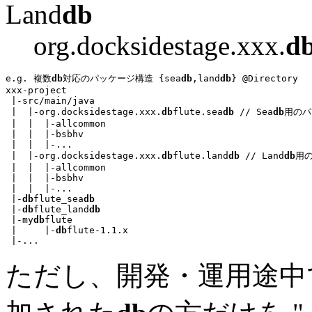
Land
db
org.docksidestage.xxx.
d
e.g. 複数
db
対応のパッケージ構造 {sea
db
,land
db
} @Directory
xxx-project

 |-src/main/java

 |  |-
org.docksidestage.xxx.
db
flute.sea
db
// Sea
db
用のパ
 |  |  |-allcommon

 |  |  |-bsbhv

 |  |  |-
...
 |  |-
org.docksidestage.xxx.
db
flute.land
db
// Land
db
用
 |  |  |-allcommon

 |  |  |-bsbhv

 |  |  |-
...
 |-
db
flute_sea
db
 |-
db
flute_land
db
 |-my
db
flute

 |     |-
db
flute-1.1.x

 |-
...
ただし、開発・運用途中