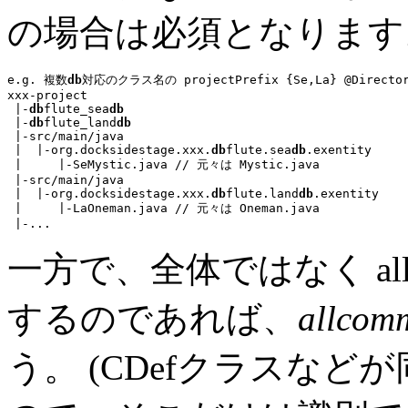
の場合は必須となります
e.g. 複数
db
対応のクラス名の projectPrefix {Se,La} @Directo
xxx-project

 |-
db
flute_sea
db
 |-
db
flute_land
db
 |-src/main/java

 |  |-org.docksidestage.xxx.
db
flute.sea
db
.exentity

 |     |-
SeMystic.java
// 元々は Mystic.java
 |-src/main/java

 |  |-org.docksidestage.xxx.
db
flute.land
db
.exentity

 |     |-
LaOneman.java
// 元々は Oneman.java
 |-
...
一方で、全体ではなく al
するのであれば、
allcom
う。
(CDefクラスな