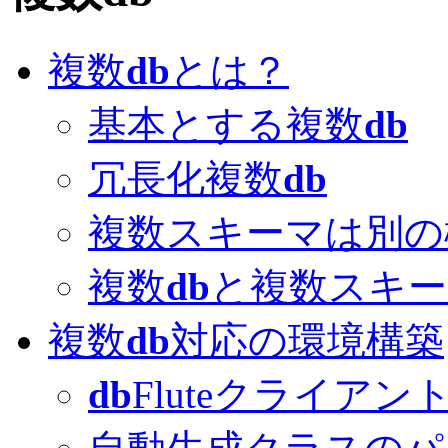
複数
db
とは？
基本とする複数
db
冗長化複数
db
複数スキーマは別の
複数
db
と複数スキー
複数
db
対応の環境構築
db
Fluteクライアン