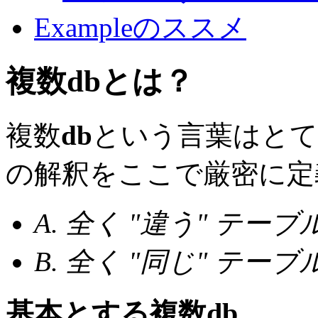
Exampleのススメ
複数
db
とは？
複数
db
という言葉はとて
の解釈をここで厳密に定
A. 全く "違う" テー
B. 全く "同じ" テー
基本とする複数
db