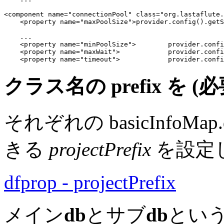
<component name="connectionPool" class="org.lastaflute.
    <property name="maxPoolSize">provider.config().getS
...
    <property name="minPoolSize">        provider.confi
    <property name="maxWait">            provider.confi
    <property name="timeout">            provider.confi
クラス名の prefix を
(
それぞれの basicInfoMap
きる
projectPrefix
を設定
dfprop - projectPrefix
メイン
db
とサブ
db
とい