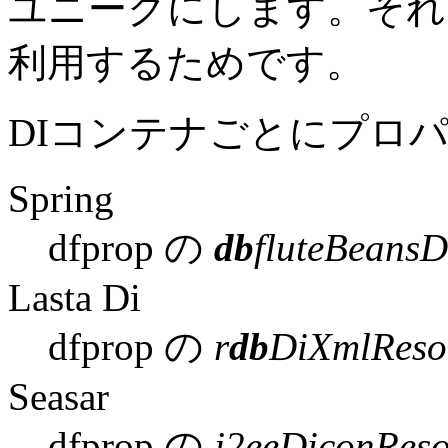
ユニークにします。それ
利用するためです。
DIコンテナごとにプロ
Spring
dfprop の
db
fluteBeans
Lasta Di
dfprop の
r
db
DiXmlReso
Seasar
dfprop の
j2eeDiconRes