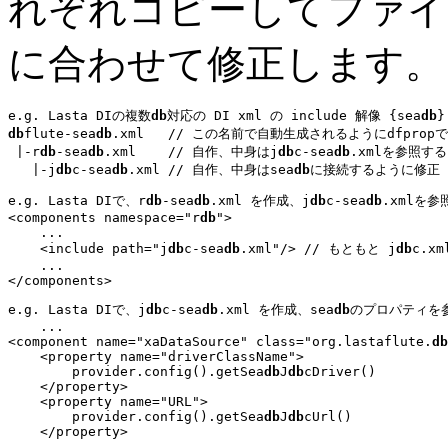
れぞれコピーしてファイ
に合わせて修正します。
e.g. Lasta DIの複数
db
対応の DI xml の include 解像 {sea
db
}
db
flute-sea
db
.xml   
// この名前で自動生成されるようにdfprop
 |-r
db
-sea
db
.xml    
// 自作、中身はj
db
c-sea
db
.xmlを参照す
   |-j
db
c-sea
db
.xml 
// 自作、中身はsea
db
に接続するように修正
e.g. Lasta DIで、r
db
-sea
db
.xml を作成、j
db
c-sea
db
.xmlを参
<components namespace="r
db
">

...
    <include path=
"j
db
c-sea
db
.xml"
/> 
// もともと j
db
c.x
...
e.g. Lasta DIで、j
db
c-sea
db
.xml を作成、sea
db
のプロパティを参
...
<component name="xaDataSource" class="org.lastaflute.
db
    <property name="driverClassName">

        provider.config().
getSea
db
J
db
cDriver()
    </property>

    <property name="URL">

        provider.config().
getSea
db
J
db
cUrl()
    </property>

...