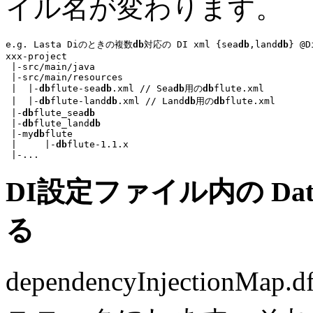
イル名が変わります。
e.g. Lasta Diのときの複数
db
対応の DI xml {sea
db
,land
db
} @D
xxx-project

 |-src/main/java

 |-src/main/resources

 |  |-
db
flute-sea
db
.xml
// Sea
db
用の
db
flute.xml
 |  |-
db
flute-land
db
.xml
// Land
db
用の
db
flute.xml
 |-
db
flute_sea
db
 |-
db
flute_land
db
 |-my
db
flute

 |     |-
db
flute-1.1.x

 |-
...
DI設定ファイル内の Dat
る
dependencyInjectionMap