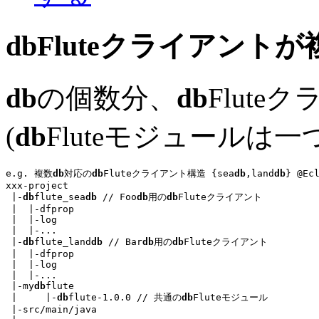
db
Fluteクライアントが
db
の個数分、
db
Flut
(
db
Fluteモジュールは一
e.g. 複数
db
対応の
db
Fluteクライアント構造 {sea
db
,land
db
} @Ec
xxx-project

 |-
db
flute_sea
db
// Foo
db
用の
db
Fluteクライアント
 |  |-dfprop

 |  |-log

 |  |-
...
 |-
db
flute_land
db
// Bar
db
用の
db
Fluteクライアント
 |  |-dfprop

 |  |-log

 |  |-
...
 |-my
db
flute

 |     |-
db
flute-1.0.0 
// 共通の
db
Fluteモジュール
 |-src/main/java
