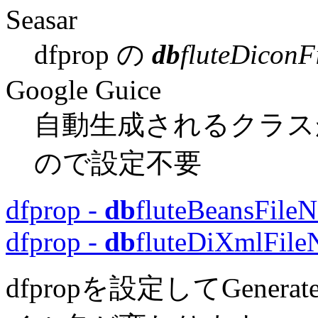
Seasar
dfprop の
db
fluteDicon
Google Guice
自動生成されるクラス
ので設定不要
dfprop -
db
fluteBeansFile
dfprop -
db
fluteDiXmlFil
dfpropを設定してGen