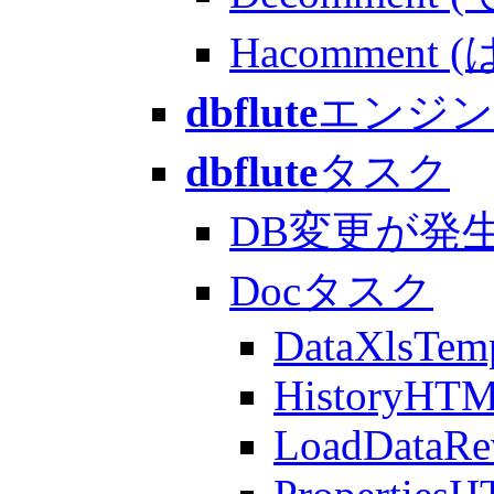
Hacomment (
dbflute
エンジン
dbflute
タスク
DB変更が発
Docタスク
DataXlsTemp
HistoryHT
LoadDataRe