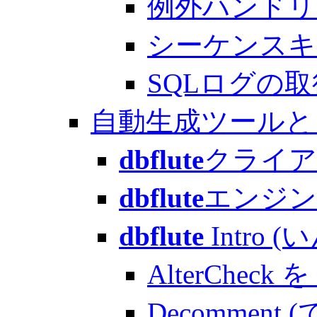
例外ハンドリ
シーケンスキ
SQLログの取
自動生成ツールと
dbflute
クライア
dbflute
エンジン
dbflute
Intro 
AlterCheck を 
Decomment (