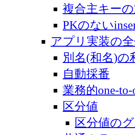
複合主キーの
PKのないinser
アプリ実装の全
別名(和名)の
自動採番
業務的one-to-
区分値
区分値のグルー