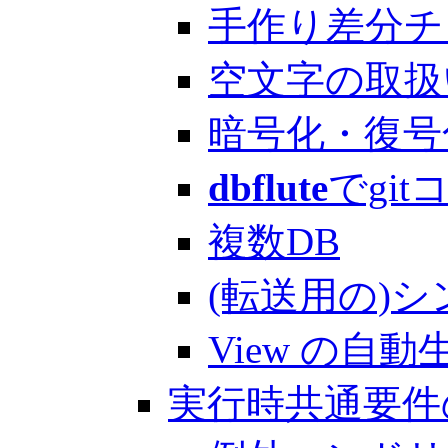
手作り差分チェック
空文字の取扱
暗号化・復号化処
dbflute
でgitコ
複数DB
(転送用の)シ
View の自動
実行時共通要件