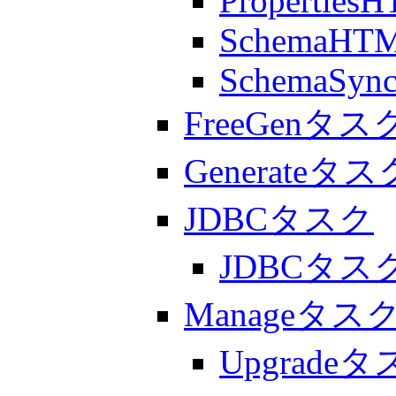
Properties
SchemaHT
SchemaSyn
FreeGenタス
Generateタス
JDBCタスク
JDBCタ
Manageタス
Upgrade