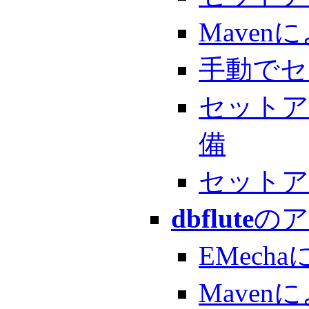
Mave
手動でセ
セットア
備
セットア
dbflute
のア
EMec
Mave