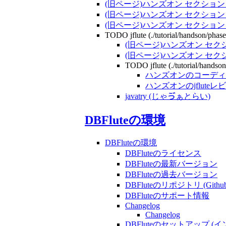
(旧ページ)ハンズオン セクション 
(旧ページ)ハンズオン セクション 
(旧ページ)ハンズオン セクション 
TODO jflute (./tutorial/handson/phase
(旧ページ)ハンズオン セクシ
(旧ページ)ハンズオン セクシ
TODO jflute (./tutorial/handso
ハンズオンのコーディ
ハンズオンのjfluteレ
javatry (じゃゔぁとらい)
DBFluteの環境
DBFluteの環境
DBFluteのライセンス
DBFluteの最新バージョン
DBFluteの過去バージョン
DBFluteのリポジトリ (Github
DBFluteのサポート情報
Changelog
Changelog
DBFluteのセットアップ
(イ