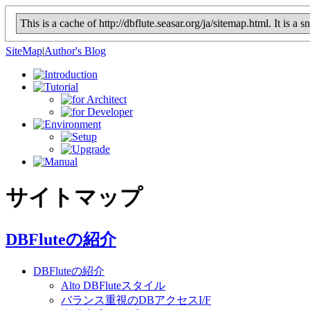
This is a cache of http://dbflute.seasar.org/ja/sitemap.html. It is
SiteMap
|
Author's Blog
サイトマップ
DBFluteの紹介
DBFluteの紹介
Alto DBFluteスタイル
バランス重視のDBアクセスI/F