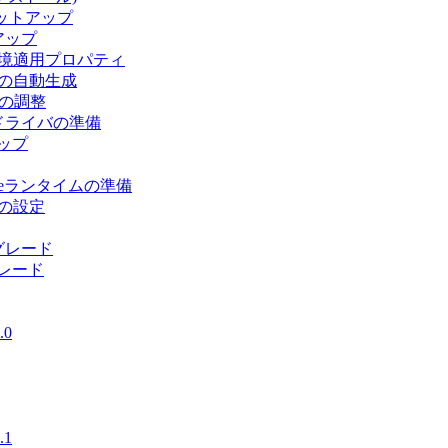
るセットアップ
アップ
環境適用プロパティ
スの自動生成
境の調整
Cドライバの準備
アップ
uteランタイムの準備
後の設定
グレード
グレード
.0
.1