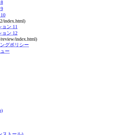
8
9
10
2/index.html)
ョン 11
ョン 12
n/review/index.html)
ングポリシー
ビュー
)
ンストール)