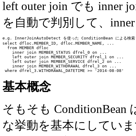
left outer join でも 
を自動で判別して、inner
e.g. InnerJoinAutoDetect を使った ConditionBean による検索 
select
 dfloc.MEMBER_ID, dfloc.MEMBER_NAME, 
...
from
 MEMBER dfloc

inner join
 MEMBER_STATUS dfrel_0 
on
...
left outer join
 MEMBER_SECURITY dfrel_1 
on
...
left outer join
 MEMBER_SERVICE dfrel_2 
on
...
inner join
 MEMBER_WITHDRAWAL dfrel_3 
on
...
where
 dfrel_3.WITHDRAWAL_DATETIME >= 
'2014-08-08'
基本概念
そもそも ConditionBean は
な挙動を基本にしていま