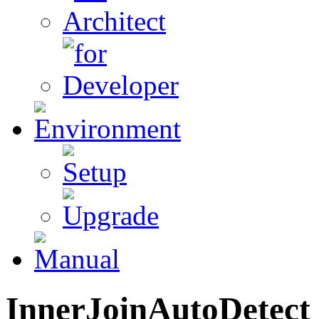
InnerJoinAutoDetect