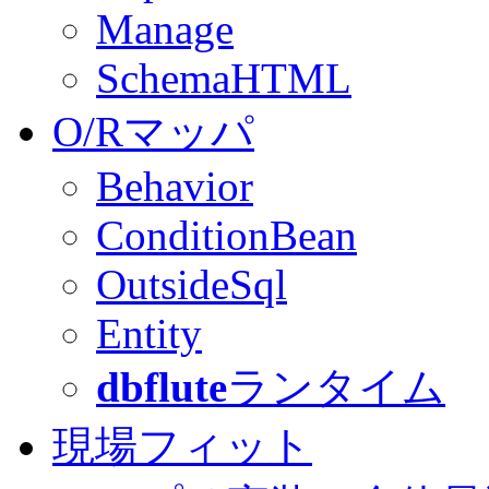
Manage
SchemaHTML
O/Rマッパ
Behavior
ConditionBean
OutsideSql
Entity
dbflute
ランタイム
現場フィット