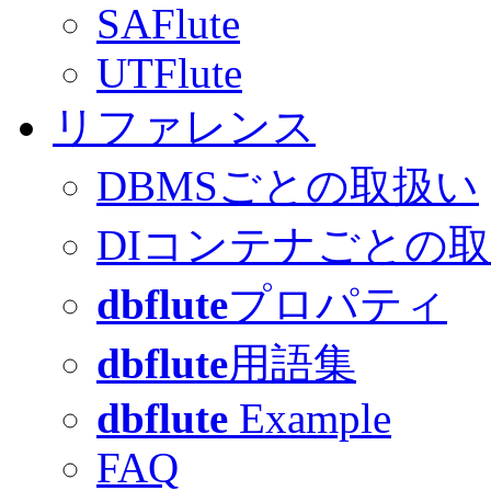
SAFlute
UTFlute
リファレンス
DBMSごとの取扱い
DIコンテナごとの
dbflute
プロパティ
dbflute
用語集
dbflute
Example
FAQ