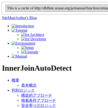
This is a cache of http://dbflute.seasar.org/ja/manual/function/or
SiteMap
|
Author's Blog
InnerJoinAutoDetect
概要
基本概念
判別ロジック
構造的アプローチ
検索条件アプローチ
安全寄りのロジック