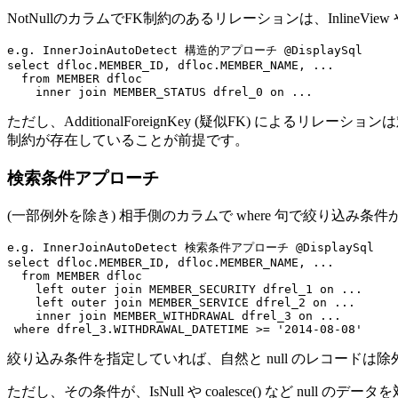
NotNullのカラムでFK制約のあるリレーションは、Inline
e.g. InnerJoinAutoDetect 構造的アプローチ @DisplaySql
select
 dfloc.MEMBER_ID, dfloc.MEMBER_NAME, 
...
from
 MEMBER dfloc

inner join
 MEMBER_STATUS dfrel_0 
on
...
ただし、AdditionalForeignKey (疑似FK) に
制約が存在していることが前提です。
検索条件アプローチ
(一部例外を除き) 相手側のカラムで where 句で絞り込
e.g. InnerJoinAutoDetect 検索条件アプローチ @DisplaySql
select
 dfloc.MEMBER_ID, dfloc.MEMBER_NAME, 
...
from
 MEMBER dfloc

left outer join
 MEMBER_SECURITY dfrel_1 
on
...
left outer join
 MEMBER_SERVICE dfrel_2 
on
...
inner join
 MEMBER_WITHDRAWAL dfrel_3 
on
...
where
 dfrel_3.WITHDRAWAL_DATETIME >= 
'2014-08-08'
絞り込み条件を指定していれば、自然と null のレコードは除
ただし、その条件が、IsNull や coalesce() など nu