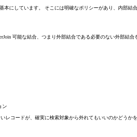
 join)的な挙動を基本にしています。 そこには明確なポリシーがあり、内部
oin とは別に、InnerJoin 可能な結合、つまり外部結合である必要のない外
ョン
ないレコードが、確実に検索対象から外れてもいいのかどうか