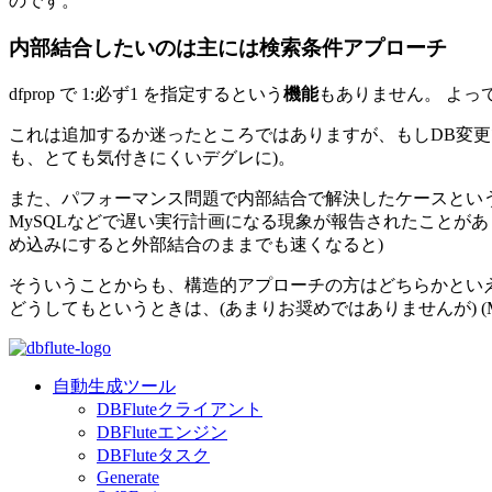
のです。
内部結合したいのは主には検索条件アプローチ
dfprop で 1:必ず1 を指定するという
機能
もありません。 よっ
これは追加するか迷ったところではありますが、もしDB変更で 
も、とても気付きにくいデグレに)。
また、パフォーマンス問題で内部結合で解決したケースというの
MySQLなどで遅い実行計画になる現象が報告されたことが
め込みにすると外部結合のままでも速くなると)
そういうことからも、構造的アプローチの方はどちらかとい
どうしてもというときは、(あまりお奨めではありませんが) (Manua
自動生成ツール
DBFluteクライアント
DBFluteエンジン
DBFluteタスク
Generate