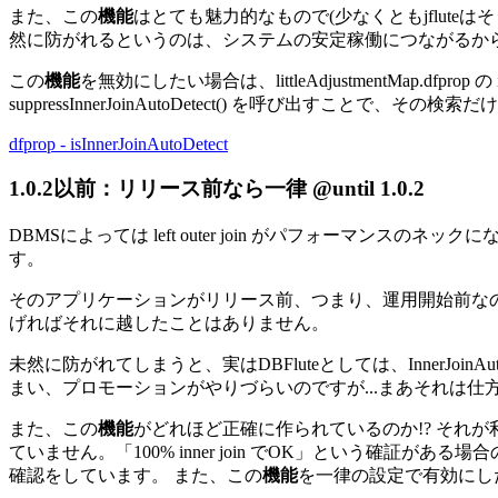
また、この
機能
はとても魅力的なもので(少なくともjfluteはそ
然に防がれるというのは、システムの安定稼働につながるから
この
機能
を無効にしたい場合は、littleAdjustmentMap.dfprop
suppressInnerJoinAutoDetect() を呼び出すことで、その
dfprop - isInnerJoinAutoDetect
1.0.2以前：リリース前なら一律
@until 1.0.2
DBMSによっては left outer join がパフォーマ
す。
そのアプリケーションがリリース前、つまり、運用開始前なのであ
げればそれに越したことはありません。
未然に防がれてしまうと、実はDBFluteとしては、InnerJoinAuto
まい、プロモーションがやりづらいのですが...まあそれは仕
また、この
機能
がどれほど正確に作られているのか!? それが利
ていません。「100% inner join でOK」という確証が
確認をしています。 また、この
機能
を一律の設定で有効にした