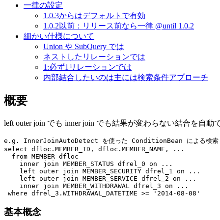
一律の設定
1.0.3からはデフォルトで有効
1.0.2以前：リリース前なら一律
@until 1.0.2
細かい仕様について
Union や SubQuery では
ネストしたリレーションでは
1:必ず1リレーションでは
内部結合したいのは主には検索条件アプローチ
概要
left outer join でも inner join でも結果が変わらない結合を
e.g. InnerJoinAutoDetect を使った ConditionBean による検索 
select
 dfloc.MEMBER_ID, dfloc.MEMBER_NAME, 
...
from
 MEMBER dfloc

inner join
 MEMBER_STATUS dfrel_0 
on
...
left outer join
 MEMBER_SECURITY dfrel_1 
on
...
left outer join
 MEMBER_SERVICE dfrel_2 
on
...
inner join
 MEMBER_WITHDRAWAL dfrel_3 
on
...
where
 dfrel_3.WITHDRAWAL_DATETIME >= 
'2014-08-08'
基本概念