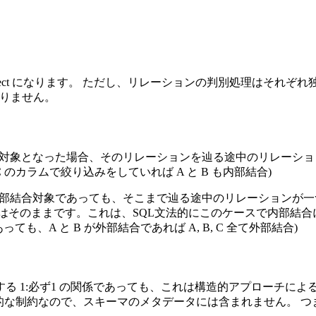
erJoinAutoDetect になります。 ただし、リレーションの判別処理はそれぞ
は限りません。
結合対象となった場合、そのリレーションを辿る途中のリレーショ
て、C のカラムで絞り込みをしていれば A と B も内部結合)
で内部結合対象であっても、そこまで辿る途中のリレーションが
はそのままです。これは、SQL文法的にこのケースで内部結
っても、A と B が外部結合であれば A, B, C 全て外部結合)
る 1:必ず1 の関係であっても、これは構造的アプローチによ
な制約なので、スキーマのメタデータには含まれません。 つまり、