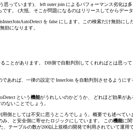
う思っています)、 left outer join によるパフォーマンス
です。 (大抵、そこが問題になるのはリリースしてからデータ
 の isInnerJoinAutoDetect を false にします。この検索だけ無効
検索だけ無効になります。
ンスのネックになることがあります。 DB側で自動判別してくれれば
れば、一律の設定で InnerJoin を自動判別させるよう
Detect という
機能
がうれしいのかどうか、 どれほど効果があ
方のないことでしょう。
用側としては不安に思うところでしょう。概要でも述べていますが、
ある場合のみ、と安全側に寄せたロジックにしています。 この
機能
に関
、テーブルの数が200以上規模の開発で利用されていて運用でき