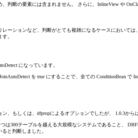
の要素には含まれません。 さらに、InlineView や OnC
を利用しているリレーションなど、判断がとても複雑になるケースにおいては、判断を諦め
ちます。
AutoDetect になっています。
erJoinAutoDetect を true にすることで、全ての ConditionBean
ョン、もしくは、dfpropによるオプションでしたが、 1.0.3から
の一つは300テーブルを越える大規模なシステムであること、 D
いると判断しました。