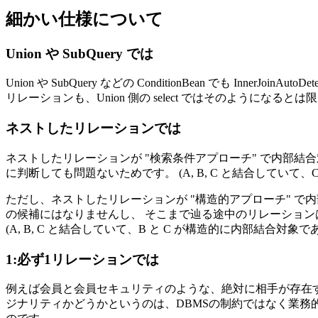
細かい仕様について
Union や SubQuery では
Union や SubQuery などの ConditionBean でも Inn
リレーションも、Union 側の select ではそのようになると
ネストしたリレーションでは
ネストしたリレーションが "検索条件アプローチ" で内部
に判断しても問題ないためです。
(A, B, C と結合してい
ただし、ネストしたリレーションが "構造的アプローチ" 
の候補にはなりませんし、 そこまで辿る途中のリレーション
(A, B, C と結合していて、B と C が構造的に内部結合対象であ
1:必ず1リレーションでは
例えば会員と会員セキュリティのような、絶対に相手が存在す
ジナリティかどうかというのは、DBMSの制約ではなく業務的