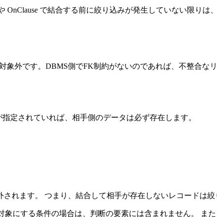
View や OnClause で結合する前に絞り込みが発生していない
よるリレーションは対象外です。DBMS側でFK制約がないのであれば、
み条件が指定されていれば、相手側のデータは必ず存在します。
外されます。 つまり、結合して相手が存在しないレコードは絞り込ま
ll のデータを対象にする条件の場合は、判断の要素には含まれません。 