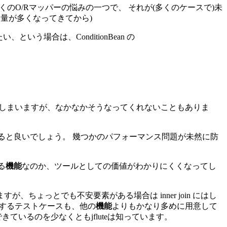
劣化は多くのO/Rマッパーの悩みの一つで、 それが(多くのケースで)未
量が多くなってきてから)
にしたい、という場合は、ConditionBean の
とは思ってしまいますが、なかなかそうなってくれないこともありま
にすると良いでしょう。 幾つかのパフォーマンス問題が未然に防
る
機能
なのか、ツールとしての価値がわかりにくくなってし
ちょっとでも不安要素がある場合は inner join にはし
するテストケースも、他の
機能
よりもかなり多めに用意して
ているのを少なくともjfluteは知っています。