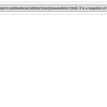
mapper/conditionbean/sidebar/innerjoinautodetect.html. It is a snapshot