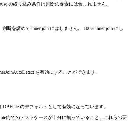
lause の絞り込み条件は判断の要素には含まれません。
て inner join にはしません。 100% inner join にし
 で InnerJoinAutoDetect を有効にすることができます。
は DBFlute のデフォルトとして有効になっています。
BFlute内でのテストケースが十分に揃っていること、これらの要