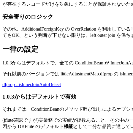
が存在するレコードだけを対象にすることが保証されないため、判断
安全寄りのロジック
その他、AdditionalForeignKey の OverRelation 
てもOK、という判断が下せない限りは、left outer join を保
一律の設定
1.0.3からはデフォルトで、全ての ConditionBean が InnerJoin
それ以前のバージョンでは littleAdjustmentMap.dfprop の isInn
dfprop - isInnerJoinAutoDetect
1.0.3からはデフォルトで有効
それまでは、ConditionBeanのメソッド呼び出しによるオプシ
(jflute確認ですが)実業務での実績が複数あること、その中
因から DBFlute のデフォルト
機能
として十分な品質に達して