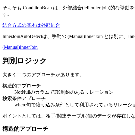
そもそも ConditionBean は、外部結合(left outer
す。
結合方式の基本は外部結合
InnerJoinAutoDetectは、手動の (Manual)InnerJ
(Manual)InnerJoin
判別ロジック
大きく二つのアプローチがあります。
構造的アプローチ
NotNullのカラムでFK制約のあるリレーション
検索条件アプローチ
where句で絞り込み条件として利用されているリレーシ
ポイントとしては、相手(関連テーブル)側のデータが存在し
構造的アプローチ