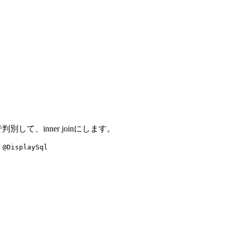
自動で判別して、inner joinにします。
@DisplaySql