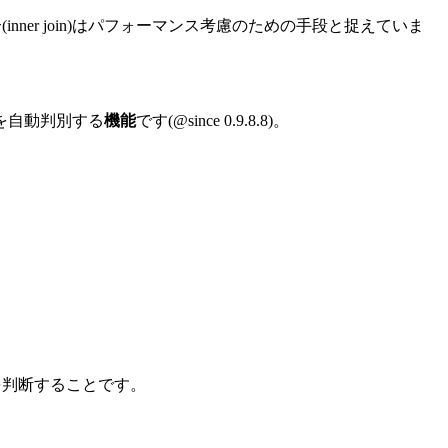
結合(inner join)はパフォーマンス考慮のための手段と捉えていま
部結合を自動判別する
機能
です
(@since 0.9.8.8)
。
を判断することです。