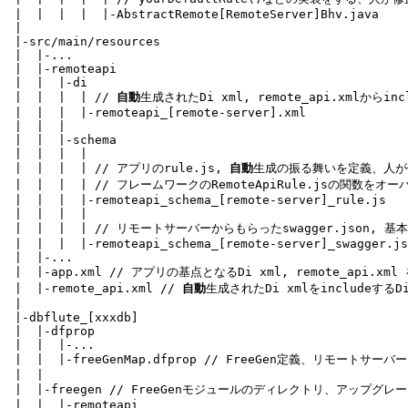
 |  |  |  |  |-
AbstractRemote[RemoteServer]Bhv.java
 |

 |-src/main/resources

 |  |-...

 |  |-remoteapi

 |  |  |-di

 |  |  |  | 
// 
自動
生成されたDi xml, remote_api.xmlから
 |  |  |  |-remoteapi_[remote-server].xml

 |  |  |

 |  |  |-schema

 |  |  |  |

 |  |  |  | 
// アプリのrule.js, 
自動
生成の振る舞いを定義、人が修
 |  |  |  | 
// フレームワークのRemoteApiRule.jsの関数
 |  |  |  |-
remoteapi_schema_[remote-server]_rule.js
 |  |  |  |

 |  |  |  | 
// リモートサーバーからもらったswagger.json, 
 |  |  |  |-
remoteapi_schema_[remote-server]_swagger.js
 |  |-...

 |  |-app.xml 
// アプリの基点となるDi xml, remote_api.xml
 |  |-remote_api.xml 
// 
自動
生成されたDi xmlをincludeするD
 |

 |-dbflute_[xxxdb]

 |  |-dfprop

 |  |  |-...

 |  |  |-freeGenMap.dfprop 
// FreeGen定義、リモートサー
 |  |

 |  |-freegen 
// FreeGenモジュールのディレクトリ、アップグ
 |  |  |-remoteapi
