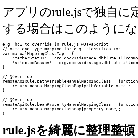
アプリのrule.jsで独
する場合はこのようにな
e.g. how to override in rule.js @JavaScript
// name and type mapping for e.g. classification
var 
manualMappingClassMap
 = {

    'memberStatus': 'org.docksidestage.dbflute.allcommo
    'selectedReason': 'org.docksidestage.dbflute.allcom
};

// @Override
remoteApiRule.pathVariableManualMappingClass = function
    return 
manualMappingClassMap
[pathVariable.name];

}

// @Override
remoteApiRule.beanPropertyManualMappingClass = function
    return 
manualMappingClassMap
[property.name];

rule.jsを綺麗に整理整頓