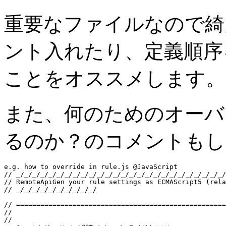
重要なファイルなので綺
ント入れたり、定義順序をRem
ことをオススメします。
また、何のためのオーバ
るのか？のコメントもし
e.g. how to override in rule.js @JavaScript
// _/_/_/_/_/_/_/_/_/_/_/_/_/_/_/_/_/_/_/_/_/_/_/_/_/_/
// RemoteApiGen your rule settings as ECMAScript5 (rela
// _/_/_/_/_/_/_/_/_/_/
// ====================================================
//                                                     
//                                                    