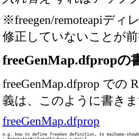
※freegen/remote
修正していないことが前
freeGenMap.dfpro
freeGenMap.dfprop での
義は、このように書きま
freeGenMap.dfprop
e.g. how to define freeGen definition, to maihama-showb
; RemoteApiMaihamaShowbase = map:{
