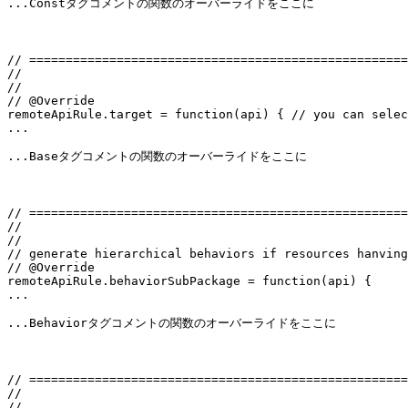
...Constタグコメントの関数のオーバーライドをここに
// ====================================================
//                                                     
//                                                    
// @Override
remoteApiRule.target = function(api) { 
// you can selec
...
...Baseタグコメントの関数のオーバーライドをここに
// ====================================================
//                                                     
//                                                    
// generate hierarchical behaviors if resources hanving
// @Override
...
...Behaviorタグコメントの関数のオーバーライドをここに
// ====================================================
//                                                     
//                                                     