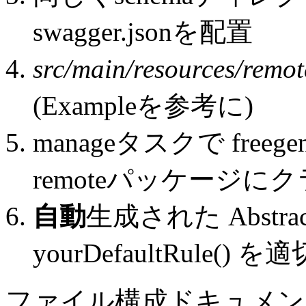
swagger.jsonを配置
src/main/resources/remo
(Exampleを参考に)
manageタスクで freege
remoteパッケージに
自動
生成された Abstract.
yourDefaultRule()
ファイル構成ドキュメン