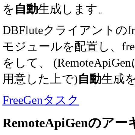
を
自動
生成します。
DBFluteクライアントのfre
モジュールを配置し、freeGe
をして、
(RemoteAp
用意した上で)
自動
生成
FreeGenタスク
RemoteApiGenの