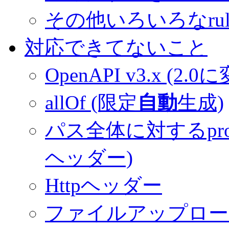
その他いろいろなrule
対応できてないこと
OpenAPI v3.x
(2.0
allOf
(限定
自動
生成)
パス全体に対するprop
ヘッダー)
Httpヘッダー
ファイルアップロ