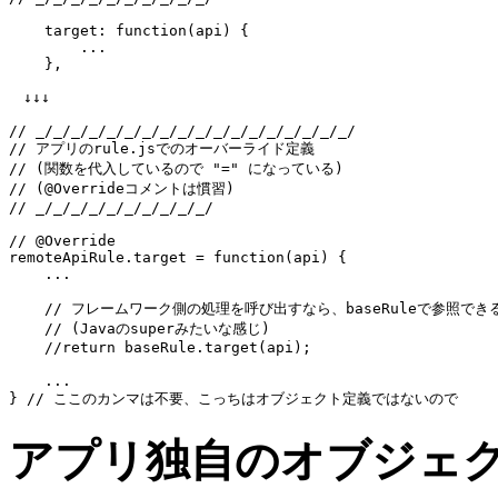
    target: function(api) {

...
    },

　↓↓↓

// _/_/_/_/_/_/_/_/_/_/_/_/_/_/_/_/_/_/
// アプリのrule.jsでのオーバーライド定義
// (関数を代入しているので "=" になっている)
// (@Overrideコメントは慣習)
// _/_/_/_/_/_/_/_/_/_/
// @Override
remoteApiRule.target = function(api) {

...
// フレームワーク側の処理を呼び出すなら、baseRuleで参照でき
// (Javaのsuperみたいな感じ)
//return baseRule.target(api);
...
} 
// ここのカンマは不要、こっちはオブジェクト定義ではないので
アプリ独自のオブジェ