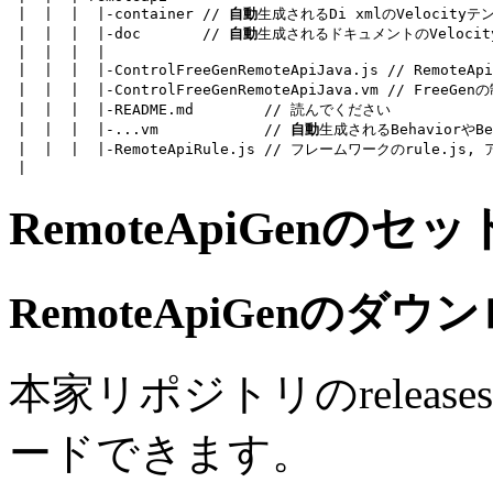
 |  |  |  |-container 
// 
自動
生成されるDi xmlのVelocit
 |  |  |  |-doc       
// 
自動
生成されるドキュメントのVeloci
 |  |  |  |

 |  |  |  |-ControlFreeGenRemoteApiJava.js 
// RemoteAp
 |  |  |  |-ControlFreeGenRemoteApiJava.vm 
// FreeGe
 |  |  |  |-README.md        
// 読んでください
 |  |  |  |-...vm            
// 
自動
生成されるBehaviorやB
 |  |  |  |-
RemoteApiRule.js
// フレームワークのrule.js
RemoteApiGenのセ
RemoteApiGenのダウ
本家リポジトリのreleas
ードできます。