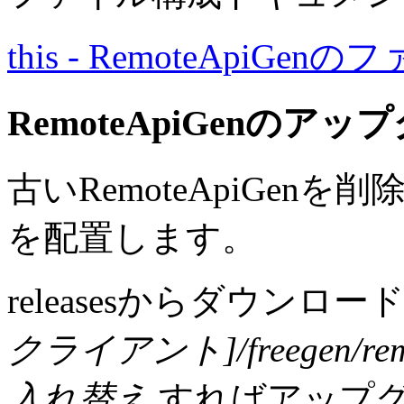
this - RemoteApiGe
RemoteApiGenのア
古いRemoteApiGenを削
を配置します。
releasesからダウンロ
クライアント]/freegen/r
入れ替え
すればアップ