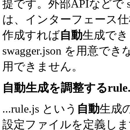
提です。外部APIなどで sw
は、インターフェース仕様書など
作成すれば
自動
生成でき
swagger.json を用意で
用できません。
自動
生成を調整するrule
...rule.js という
自動
生成
設定ファイルを定義します。 