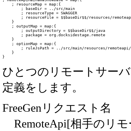
    ; resourceMap = map:{

        ; baseDir = ../src/main

        ; resourceType = SWAGGER

        ; resourceFile = 
$$baseDir$$
/resources/remoteap
    }

    ; outputMap = map:{

        ; outputDirectory = 
$$baseDir$$
/java

        ; package = org.docksidestage.remote

    }

    ; optionMap = map:{

        ; ruleJsPath = ../src/main/resources/remoteapi/
    }

ひとつのリモートサーバー
定義をします。
FreeGenリクエスト名
RemoteApi[相手