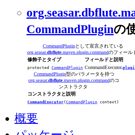
org.seasar.
dbflute
.m
CommandPlugin
の
CommandPlugin
として宣言されている
org.seasar.
dbflute
.maven.plugin.command
のフィール
修飾子とタイプ
フィールドと説明
CommandExecutor.
protected
CommandPlugin
plugi
CommandPlugin
型のパラメータを持つ
org.seasar.
dbflute
.maven.plugin.command
のコ
ンストラクタ
コンストラクタと説明
CommandExecutor
(
CommandPlugin
context)
概要
パッケージ