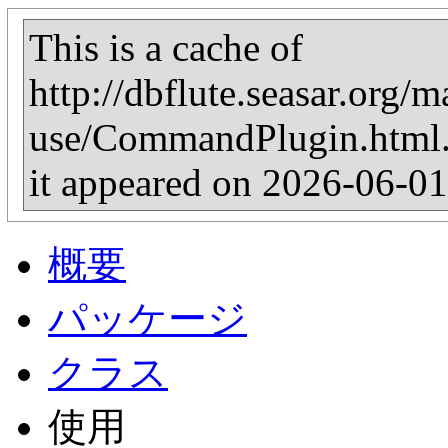
This is a cache of
http://dbflute.seasar.org/
use/CommandPlugin.html. I
it appeared on 2026-06-0
概要
パッケージ
クラス
使用