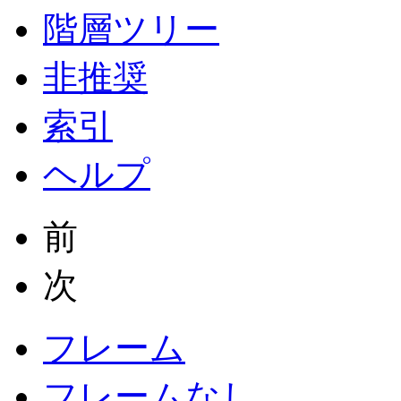
階層ツリー
非推奨
索引
ヘルプ
前
次
フレーム
フレームなし