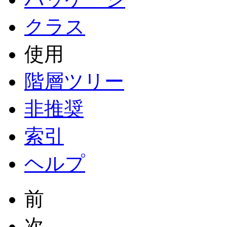
クラス
使用
階層ツリー
非推奨
索引
ヘルプ
前
次