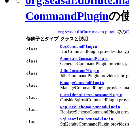
org.seasar.
dbflute
.ma
CommandPlugin
の
org.seasar.
dbflute
.maven.plugin
での
C
修飾子とタイプ
クラスと説明
DocCommandPlugin
class
DocCommandPlugin provides doc goal
GenerateCommandPlugin
class
GenerateCommandPlugin provides gene
JdbcCommandPlugin
class
JdbcCommandPlugin provides jdbc goa
ManageCommandPlugin
class
ManageCommandPlugin provides mana
OutsideSql
test
CommandPlugin
class
OutsideSql
test
CommandPlugin provide
ReplaceSchemaCommandPlugin
class
ReplaceSchemaCommandPlugin provide
Sql2entityCommandPlugin
class
Sql2entityCommandPlugin provides sql