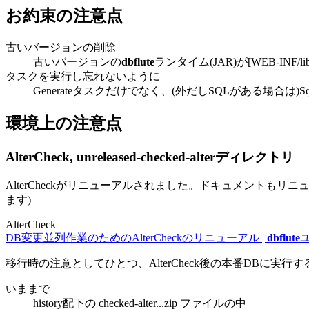
お約束の注意点
古いバージョンの削除
古いバージョンの
dbflute
ランタイム(JAR)が[WEB-INF
タスクを実行し忘れないように
Generateタスクだけでなく、(外だしSQLがある場合は)Sql
環境上の注意点
AlterCheck, unreleased-checked-alterディレクトリ
AlterCheckがリニューアルされました。ドキュメントも
ます)
AlterCheck
DB変更並列作業のためのAlterCheckのリニューアル |
dbflute
移行時の注意としてひとつ、AlterCheck後の本番DBに実
いままで
history配下の checked-alter...zip ファイルの中