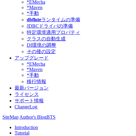
*EMecha
*Maven
*手動
dbflute
ランタイムの準備
JDBCドライバの準備
特定環境適用プロパティ
クラスの自動生成
DI環境の調整
その後の設定
アップグレード
*EMecha
*Maven
*手動
移行情報
最新バージョン
ライセンス
サポート情報
ChangeLog
SiteMap
Author's Blog
BTS
Introduction
Tutorial