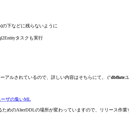
/lib]の下などに残らないように
2Entityタスクも実行
リニューアルされているので、詳しい内容はそちらにて。
("
dbflute
ユ
ユーザの集いML
行するためのAlterDDLの場所が変わっていますので、リリース