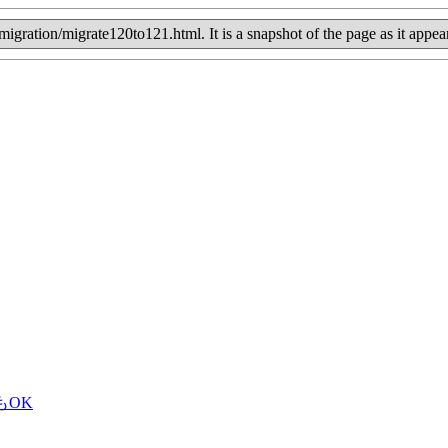
de/migration/migrate120to121.html. It is a snapshot of the page as it a
もOK