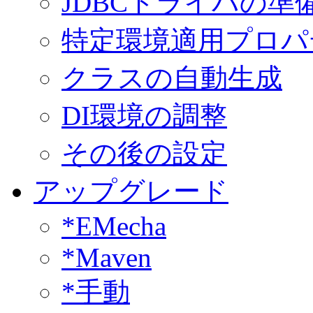
JDBCドライバの準
特定環境適用プロパ
クラスの自動生成
DI環境の調整
その後の設定
アップグレード
*EMecha
*Maven
*手動