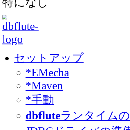
特になし
セットアップ
*EMecha
*Maven
*手動
dbflute
ランタイムの