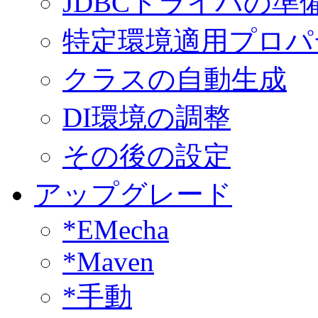
JDBCドライバの準
特定環境適用プロパ
クラスの自動生成
DI環境の調整
その後の設定
アップグレード
*EMecha
*Maven
*手動