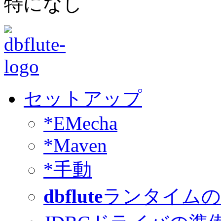
特になし
セットアップ
*EMecha
*Maven
*手動
dbflute
ランタイムの