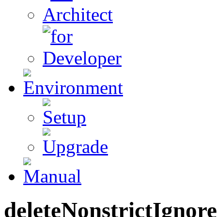
deleteNonstrictIgnore