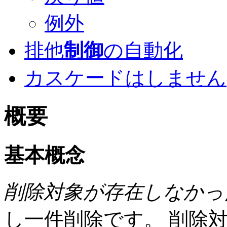
例外
排他
制御
の自動化
カスケードはしません
概要
基本概念
削除対象が存在しなかっ
し一件削除です。 削除