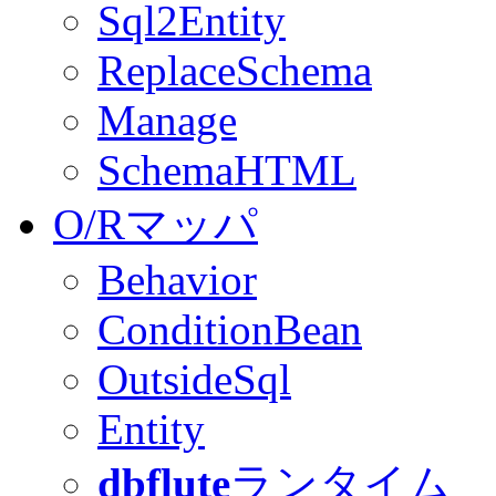
Sql2Entity
ReplaceSchema
Manage
SchemaHTML
O/Rマッパ
Behavior
ConditionBean
OutsideSql
Entity
dbflute
ランタイム