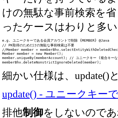
けの無駄な事前検索を
ったケースはわりと多い
e.g. ユニークキーである会員アカウントで削除 {MEMBER} @Java
// PK取得のためだけの無駄な事前検索は不要
//Member member = memberBhv.selectEntityWithDeletedChec
Member member = 
new
 Member();

member.
uniqueBy
(memberAccount); 
// ユニークキー (複合キー
memberBhv
細かい仕様は、update(
update() - ユニークキ
排他
制御
をしないのであれば、