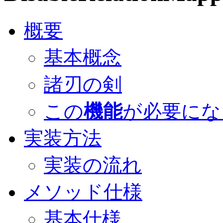
概要
基本概念
諸刃の剣
この
機能
が必要にな
実装方法
実装の流れ
メソッド仕様
基本仕様