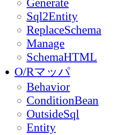
Generate
Sql2Entity
ReplaceSchema
Manage
SchemaHTML
O/Rマッパ
Behavior
ConditionBean
OutsideSql
Entity