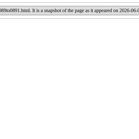
te-089to0891.html. It is a snapshot of the page as it appeared on 2026-