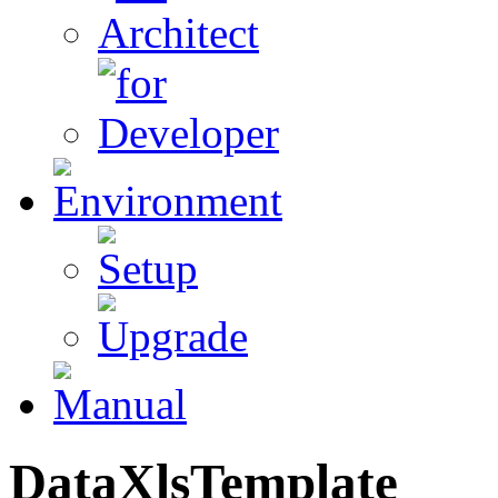
DataXlsTemplate