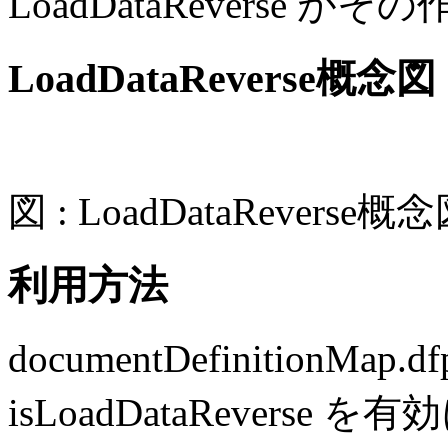
LoadDataReverse 
LoadDataReverse概念図
図 : LoadDataReverse概
利用方法
documentDefinitionMap.d
isLoadDataRevers