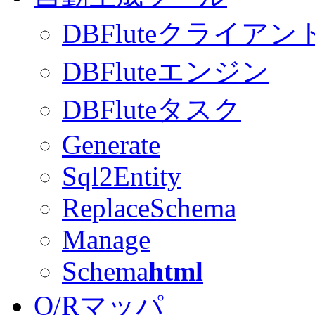
DBFluteクライアン
DBFluteエンジン
DBFluteタスク
Generate
Sql2Entity
ReplaceSchema
Manage
Schema
html
O/Rマッパ