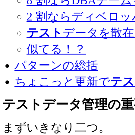
8 割ならDBAチー
2 割ならディベロ
テスト
データを散在
似てる！？
パターンの総括
ちょこっと更新で
テス
テスト
データ管理の重
まずいきなり二つ。