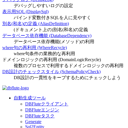
デバッグしやすいログの設定
表示用SQL (DisplaySql)
バインド変数付きSQLを人に見やすく
別名(和名)の定義 (AliasDefinition)
(ドキュメント上の)別名(和名)の定義
データベース依存機能 (DatabaseDependency)
データベース依存機能(メソッド)の利用
where句の再利用 (WhereRecycle)
where句条件の業務的な再利用
ドメインロジックの再利用 (DomainLogicRecycle)
複数のプロセスで利用するドメインロジックの再利用
DB設計のチェックスタイル (SchemaPolicyCheck)
DB設計の一貫性をキープするためにチェックしよう
自動生成ツール
DBFluteクライアント
DBFluteエンジン
DBFluteタスク
Generate
Sql2Entity