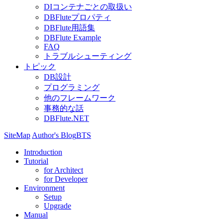
DIコンテナごとの取扱い
DBFluteプロパティ
DBFlute用語集
DBFlute Example
FAQ
トラブルシューティング
トピック
DB設計
プログラミング
他のフレームワーク
事務的な話
DBFlute.NET
SiteMap
Author's Blog
BTS
Introduction
Tutorial
for Architect
for Developer
Environment
Setup
Upgrade
Manual