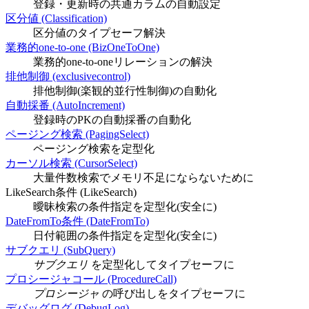
登録・更新時の共通カラムの自動設定
区分値 (Classification)
区分値のタイプセーフ解決
業務的one-to-one (BizOneToOne)
業務的one-to-oneリレーションの解決
排他制御 (exclusivecontrol)
排他制御(楽観的並行性制御)の自動化
自動採番 (AutoIncrement)
登録時のPKの自動採番の自動化
ページング検索 (PagingSelect)
ページング検索を定型化
カーソル検索 (CursorSelect)
大量件数検索でメモリ不足にならないために
LikeSearch条件 (LikeSearch)
曖昧検索の条件指定を定型化(安全に)
DateFromTo条件 (DateFromTo)
日付範囲の条件指定を定型化(安全に)
サブクエリ (SubQuery)
サブクエリ
を定型化してタイプセーフに
プロシージャコール (ProcedureCall)
プロシージャ
の呼び出しをタイプセーフに
デバッグログ (DebugLog)