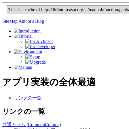
This is a cache of http://dbflute.seasar.org/ja/manual/function/gen
SiteMap
|
Author's Blog
アプリ
実装の全体最適
リンクの一覧
リンクの一覧
共通カラム (CommonColumn)