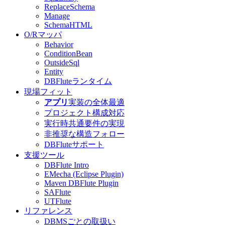
ReplaceSchema
Manage
SchemaHTML
O/Rマッパ
Behavior
ConditionBean
OutsideSql
Entity
DBFluteランタイム
現場フィット
アプリ
実装の全体最適
プロジェクト構成対応
実行時共通要件の実現
非推奨な構造フォロー
DBFluteサポート
支援ツール
DBFlute Intro
EMecha (Eclipse Plugin)
Maven DBFlute Plugin
SAFlute
UTFlute
リファレンス
DBMSごとの取扱い