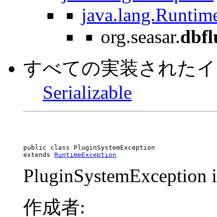
java.lang.Runtim
org.seasar.
dbfl
すべての実装されたイ
Serializable
public class 
PluginSystemException
extends 
RuntimeException
PluginSystemException is
作成者: