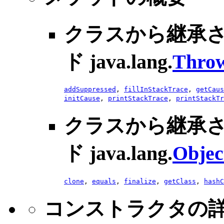
クラスから継承
ド java.lang.
Thro
addSuppressed
,
fillInStackTrace
,
getCaus
initCause
,
printStackTrace
,
printStackTr
クラスから継承
ド java.lang.
Objec
clone
,
equals
,
finalize
,
getClass
,
hashC
コンストラクタの