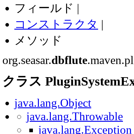
フィールド |
コンストラクタ
|
メソッド
org.seasar.
dbflute
.maven.p
クラス PluginSystemEx
java.lang.Object
java.lang.Throwable
java.lang.Exception