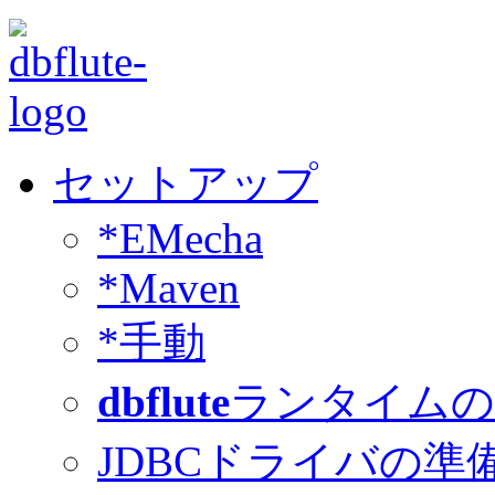
セットアップ
*EMecha
*Maven
*手動
dbflute
ランタイムの
JDBCドライバの準