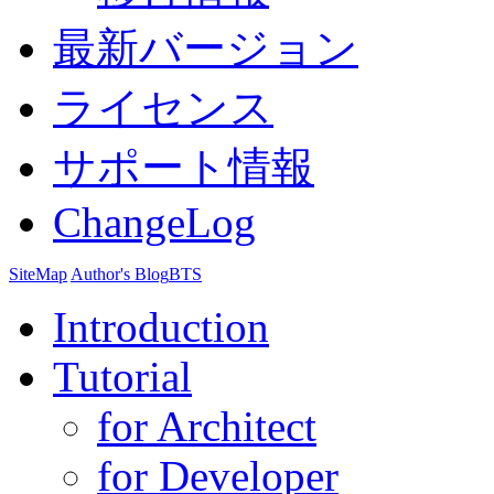
最新バージョン
ライセンス
サポート情報
ChangeLog
SiteMap
Author's Blog
BTS
Introduction
Tutorial
for Architect
for Developer