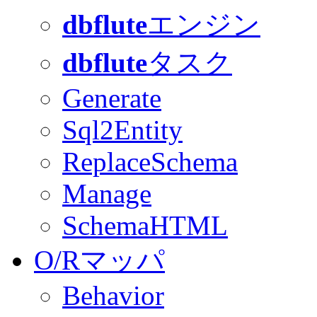
dbflute
エンジン
dbflute
タスク
Generate
Sql2Entity
ReplaceSchema
Manage
SchemaHTML
O/Rマッパ
Behavior