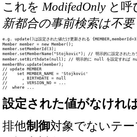
これを
ModifedOnly
と呼
新都合の事前検索は不要
e.g. update()は設定された値だけ更新される {MEMBER,memberId=3}
Member member = 
new
 Member();

member.setMemberId(
3
);

member.setMemberName(
"Stojkovic"
); 
// 明示的に設定された
member.setBirthdate(
null
); 
// 明示的に null を設定すれば n
memberBhv
// update MEMBER
//    set MEMBER_NAME = 'Stojkovic'
//      , BIRTHDATE = null
//      , VERSION_NO = ...
//  where ...
設定された値がなけれ
排他
制御
対象でないテー