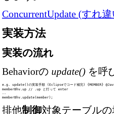
ConcurrentUpdate (すれ
実装方法
実装の流れ
Behaviorの
update()
を呼び
e.g. update()の実装手順 (Eclipseでコード補完) {MEMBER} @Jav
memberBhv
.up 
// .up と打って enter
memberBhv
.
update
排他
制御
対象テーブルの