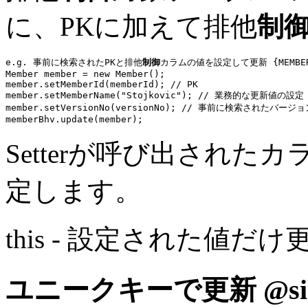
に、PKに加えて排他
制
e.g. 事前に検索されたPKと排他
制御
カラムの値を設定して更新 {MEMBER}
Member member = 
new
 Member();

member.
setMemberId
(memberId); 
// PK
member.setMemberName(
"Stojkovic"
); 
// 業務的な更新値の設定
member.
setVersionNo
(versionNo); 
// 事前に検索されたバージョ
memberBhv
Setterが呼び出され
定します。
this - 設定された値だけ
ユニークキーで更新
@si