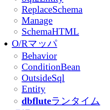
ReplaceSchema
Manage
SchemaHTML
O/Rマッパ
Behavior
ConditionBean
OutsideSql
Entity
dbflute
ランタイム