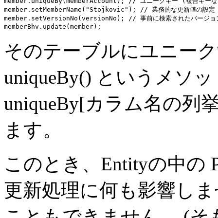
member.
uniqueBy
(memberAccount); 
// ユニークキー (複合キー
member.setMemberName(
"Stojkovic"
); 
// 業務的な更新値の設定
member.setVersionNo(versionNo); 
// 事前に検索されたバージョ
memberBhv
そのテーブルにユニーク
uniqueBy() という
uniqueBy[カラム名の
ます。
このとき、Entityの中
更新処理に何も影響しま
こともできません。
(