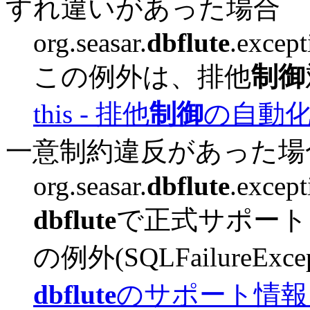
すれ違いがあった場合
org.seasar.
dbflute
.excep
この例外は、排他
制御
this - 排他
制御
の自動
一意制約違反があった場
org.seasar.
dbflute
.excep
dbflute
で正式サポートし
の例外(SQLFailureE
dbflute
のサポート情報 