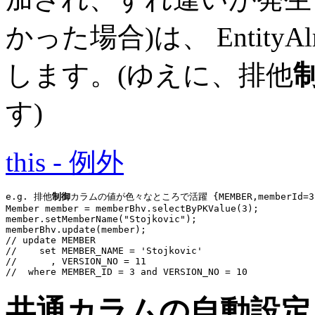
かった場合)は、 EntityAlre
します。(ゆえに、排他
す)
this - 例外
e.g. 排他
制御
カラムの値が色々なところで活躍 {MEMBER,memberId=3,ve
Member member = 
memberBhv
.selectByPKValue(
3
);

member.setMemberName(
"Stojkovic"
memberBhv
// update MEMBER
//    set MEMBER_NAME = 'Stojkovic'
//      , VERSION_NO = 11
//  where MEMBER_ID = 3 and VERSION_NO = 10
共通カラムの自動設定