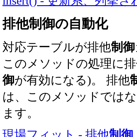
insert() - 更新系、
排他
制御
の自動化
対応テーブルが排他
制御
このメソッドの処理に排
御
が有効になる)。 排他
は、このメソッドではなく、up
ます。
現場フィット - 排他
制御