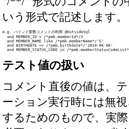
"/**/" 形式のコメントの中で、
いう形式で記述します。
e.g. バインド変数コメントの利用 @OutsideSql
and
 MEMBER_ID = 
/*pmb.memberId*/
3
and
 MEMBER_NAME 
like
/*pmb.memberName*/
'S'
and
 BIRTHDATE 
<=
/*pmb.birthdate*/
'2010-06-06'
and
 MEMBER_STATUS_CODE 
in
/*pmb.memberStatusCodeList*
テスト値の扱い
コメント直後の値は、テ
ーション実行時には無視され
するためのもので、実際