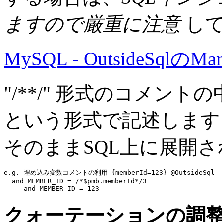
ますので厳重に注意
して
MySQL - OutsideSqlのMan
"/**/" 形式のコメントの中で、
という形式で記述します
そのままSQL上に展開
e.g. 埋め込み変数コメントの利用 {memberId=123} @OutsideSql
and
 MEMBER_ID = 
/*$pmb.memberId*/
3
-- and MEMBER_ID = 123
クォーテーションの調