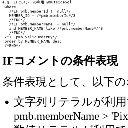
e.g. IFコメントの利用 @OutsideSql
where
/*IF pmb.memberId != null*/
   MEMBER_ID = 
/*pmb.memberId*/
3
/*END*/
/*IF pmb.memberName != null*/
and
 MEMBER_NAME 
like
/*pmb.memberName*/
'S'
/*END*/
/*IF pmb.validOrderBy*/
order by
 MEMBER_NAME 
desc
/*END*/
IFコメントの条件表現
条件表現として、以下の
文字列リテラルが利
pmb.memberName > 'Pix