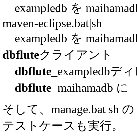
exampledb を maihama
maven-eclipse.bat|sh
exampledb を maihama
dbflute
クライアント
dbflute
_exampledb
dbflute
_maihamadb に
そして、manage.bat|sh の 
テストケースも実行。