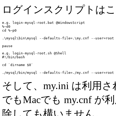
ログインスクリプトはこ
e.g. login-mysql-root.bat @WindowsScript
%~d0

cd %~p0

.\mysql\bin\mysql --defaults-file=.\my.cnf --user=root 
e.g. login-mysql-root.sh @Shell
#!/bin/bash

cd `dirname $0`

そして、my.ini は利用
でもMacでも my.cnf 
除しても構いません。