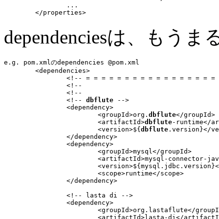
...
dependenciesは、も
e.g. pom.xmlのdependencies @pom.xml
	<dependencies>

		<!-- = = = = = = = = = = = = = = = = = = = = = = = = = = = = = = = = = = = = = = = -->

		<!--                                                                Main Framework -->

		<!--                                                                 = = = = = = = -->

		<!-- 
dbflute
 -->

		<dependency>

			<groupId>org.
dbflute
</groupId>

			<artifactId>
dbflute
-runtime</ar
			<version>${
dbflute
.version}</ve
		</dependency>

		<dependency>

			<groupId>mysql</groupId>

			<artifactId>mysql-connector-java</artifactId>

			<version>${mysql.jdbc.version}</version>

			<scope>runtime</scope>

		</dependency>

		<!-- lasta di -->

		<dependency>

			<groupId>org.lastaflute</groupId>

			<artifactId>lasta-di</artifactId>
