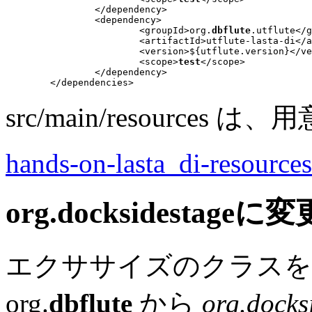
		</dependency>

		<dependency>

			<groupId>org.
dbflute
.utflute</g
			<artifactId>utflute-lasta-di</artifactId>

			<version>${utflute.version}</version>

			<scope>
test
</scope>

		</dependency>

src/main/resource
hands-on-lasta_di-resources
org.docksidestageに変
エクササイズのクラスを
org.
dbflute
から
org.docks