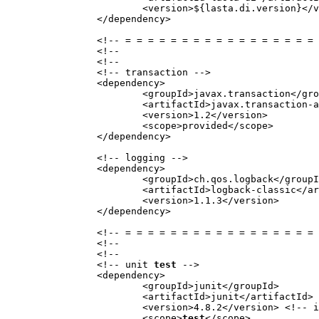
			<version>${lasta.di.version}</version>

		</dependency>

		<!-- = = = = = = = = = = = = = = = = = = = = = = = = = = = = = = = = = = = = = = = -->

		<!--                                                               Partner Library -->

		<!--                                                               = = = = = = = = -->

		<!-- transaction -->

		<dependency>

			<groupId>javax.transaction</groupId>

			<artifactId>javax.transaction-api</artifactId>

			<version>1.2</version>

			<scope>provided</scope>

		</dependency>

		<!-- logging -->

		<dependency>

			<groupId>ch.qos.logback</groupId>

			<artifactId>logback-classic</artifactId>

			<version>1.1.3</version>

		</dependency>

		<!-- = = = = = = = = = = = = = = = = = = = = = = = = = = = = = = = = = = = = = = = -->

		<!--                                  
		<!--                                                                       = = = = -->

		<!-- unit 
test
 -->

		<dependency>

			<groupId>junit</groupId>

			<artifactId>junit</artifactId>

			<version>4.8.2</version> <!-- 
			<scope>
test
</scope>
