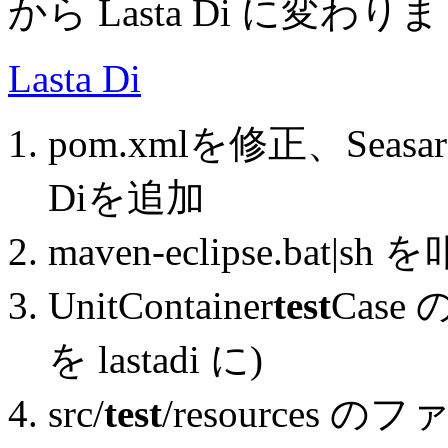
から Lasta Di に変わ
Lasta Di
pom.xmlを修正、Sea
Diを追加
maven-eclipse.bat|sh 
UnitContainer
test
Case 
を lastadi に)
src/
test
/resources 