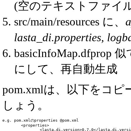
(空のテキストファイル
src/main/resources に、
a
lasta_di.properties, logb
basicInfoMap.dfprop 
にして、再自動生成
pom.xmlは、以下を
しょう。
e.g. pom.xmlのproperties @pom.xml
	<properties>

<lasta.di.version>0.7.0</lasta.di.versi