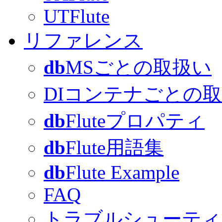
UTFlute
リファレンス
db
MSごとの取扱い
DIコンテナごとの
db
Fluteプロパティ
db
Flute用語集
db
Flute Example
FAQ
トラブルシューティ