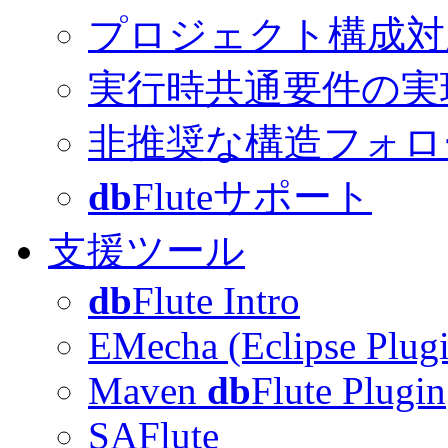
プロジェクト構成対
実行時共通要件の実
非推奨な構造フォロ
db
Fluteサポート
支援ツール
db
Flute Intro
EMecha (Eclipse Plug
Maven
db
Flute Plugin
SAFlute