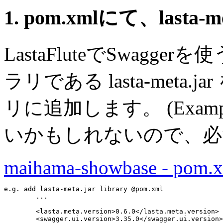
1. pom.xmlにて、lasta-m
LastaFluteでSwag
ラリである lasta-meta.j
リに追加します。
(Ex
いかもしれないので、必
maihama-showbase - pom.x
e.g. add lasta-meta.jar library @pom.xml
...
        <lasta.meta.version>
0.6.0
</lasta.meta.version>

        <swagger.ui.version>
3.35.0
</swagger.ui.version>
