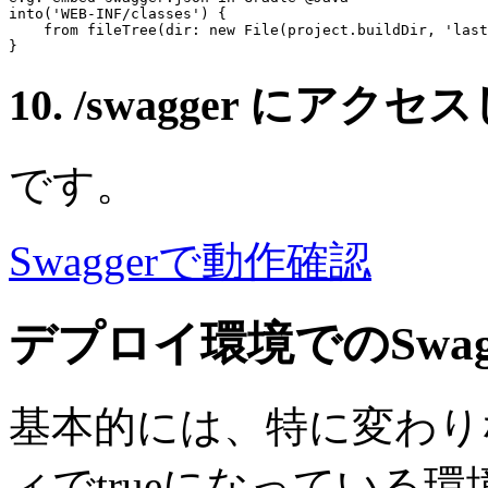
into(
'WEB-INF/classes'
) {

from
 fileTree(dir: 
new
 File(project.buildDir, 
'last
10. /swagger に
です。
Swaggerで動作確認
デプロイ環境でのSwag
基本的には、特に変わり
ィでtrueになっている環