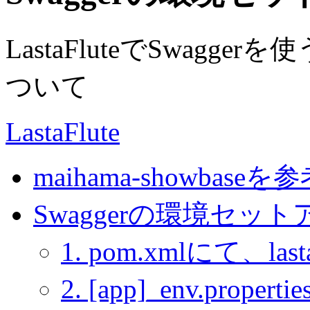
LastaFluteでSwag
ついて
LastaFlute
maihama-showbaseを
Swaggerの環境セッ
1. pom.xmlにて、lasta
2. [app]_env.proper