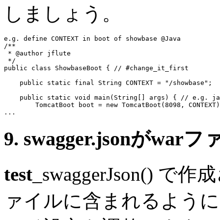
しましょう。
e.g. define CONTEXT in boot of showbase @Java
/**

 * @author jflute

 */
public class
 ShowbaseBoot { 
// #change_it_first
public static final
 String 
CONTEXT
 = "/showbase";

public static void
 main(String[] 
args
) { // e.g. ja
        TomcatBoot boot = 
new
 TomcatBoot(8098, 
CONTEXT
...
9. swagger.json
test
_swaggerJson() で作成
ァイルに含まれるように、Ma