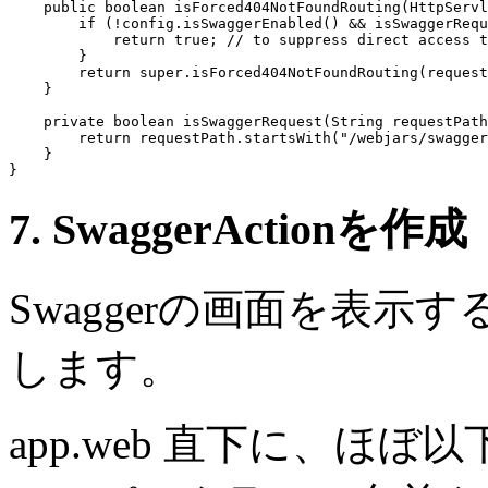
public boolean
 isForced404NotFoundRouting(HttpServl
if
 (!
config
.isSwaggerEnabled() && isSwaggerRequ
return true
; 
// to suppress direct access t
        }

return super
.isForced404NotFoundRouting(
request
    }

private boolean
 isSwaggerRequest(String 
requestPath
return
requestPath
.startsWith(
"/webjars/swagger
    }

7. SwaggerActionを作成
Swaggerの画面を表示するた
します。
app.web 直下に、ほ