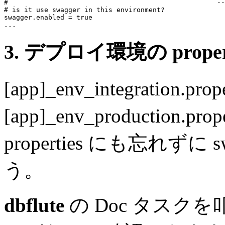
#                                                    --
# is it use swagger in this environment?
swagger.enabled
 = 
true
...
3. デプロイ環境の prope
[app]_env_integration.prop
[app]_env_productio
properties にも忘れずに 
う。
dbflute
の Doc タスクを叩け