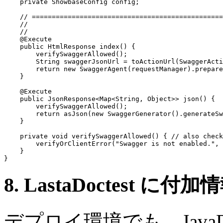
private
 ShowbaseConfig 
config
;

// ================================================
    //                                                 
    //                                                 
    @Execute

public
 HtmlResponse index() {

        verifySwaggerAllowed();

        String 
swaggerJsonUrl
 = toActionUrl(SwaggerActi
return new
 SwaggerAgent(
requestManager
).prepare
    }

    @Execute

public
 JsonResponse<Map<String, Object>> json() {

        verifySwaggerAllowed();

return
 asJson(
new
 SwaggerGenerator().generateSw
    }

private void
 verifySwaggerAllowed() { 
// also check
        verifyOrClientError(
"Swagger is not enabled."
, 
    }

8. LastaDoc
test
に付加情
デプロイ環境でも、Java