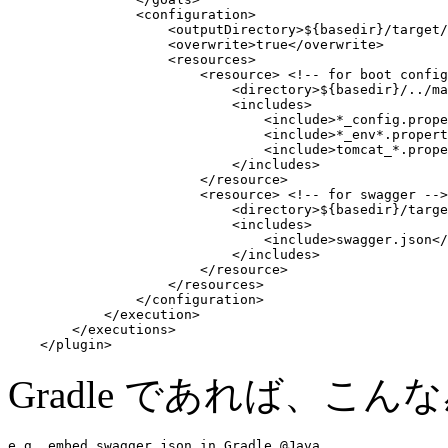
                <configuration>

                    <outputDirectory>
${basedir}/target/
                    <overwrite>
true
</overwrite>

                    <resources>

                        <resource> 
<!-- for boot config
                            <directory>
${basedir}/../ma
                            <includes>

                                <include>
*_config.prope
                                <include>
*_env*.propert
                                <include>
tomcat_*.prope
                            </includes>

                        </resource>

<resource>
<!-- for swagger -->
                            <directory>
${basedir}/targe
                            <includes>

                                <include>
swagger.json
</
                            </includes>

</resource>
                    </resources>

                </configuration>

            </execution>

        </executions>

Gradle であれば、こんな
e.g. embed swagger.json in Gradle @Java