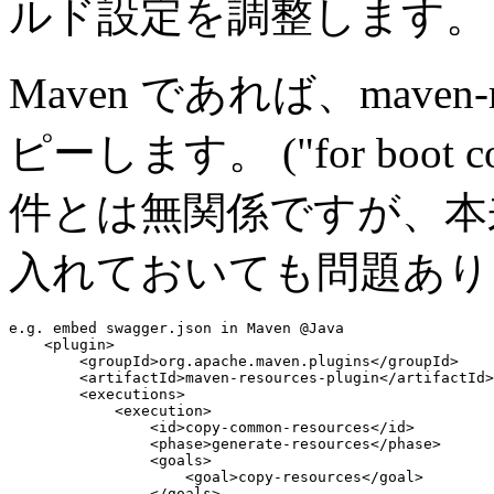
ルド設定を調整します。
Maven であれば、maven-res
ピーします。
("for boo
件とは無関係ですが、本
入れておいても問題あり
e.g. embed swagger.json in Maven @Java
    <plugin>

        <groupId>
org.apache.maven.plugins
</groupId>

        <artifactId>
maven-resources-plugin
</artifactId>

        <executions>

            <execution>

                <id>copy-common-resources</id>

                <phase>generate-resources</phase>

                <goals>

                    <goal>copy-resources</goal>

                </goals>
