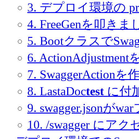
3. デプロイ環境の pro
4. FreeGenを叩き
5. BootクラスでS
6. ActionAdjustme
7. SwaggerActionを
8. LastaDoc
test
に付
9. swagger.js
10. /swagger