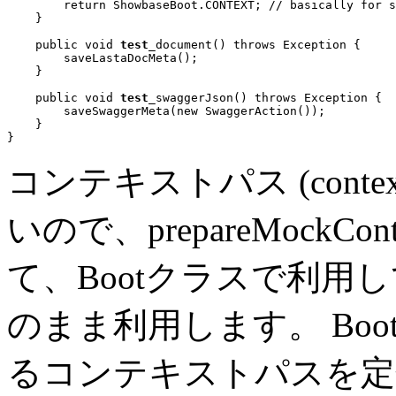
return
 ShowbaseBoot.
CONTEXT
; // basically for s
    }

public void
test
_document() 
throws
 Exception {

        saveLastaDocMeta();

    }

public void
test
_swaggerJson()
throws
 Exception {

        saveSwaggerMeta(
new
 SwaggerAction());

    }

コンテキストパス (context
いので、prepareMockCo
て、Bootクラスで利
のまま利用します。 Bo
るコンテキストパスを定