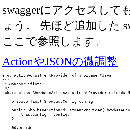
swaggerにアクセスし
ょう。 先ほど追加した swag
ここで参照します。
ActionやJSONの微調整
e.g. ActionAdjustmentProvider of showbase @Java
/**

 * @author jflute

 */
public class
 ShowbaseActionAdjustmentProvider 
extends
 M
private final
 ShowbaseConfig 
config
;

public
 ShowbaseActionAdjustmentProvider(ShowbaseCon
this
.
config
 = 
config
;

    }

    @Override
