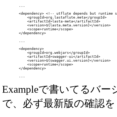
...
        <dependency> 
<!-- utflute depends but runtime s
            <groupId>
org.lastaflute.meta
</groupId>

            <artifactId>
lasta-meta
</artifactId>

            <version>
${lasta.meta.version}
</version>

            <scope>
runtime
</scope>

        </dependency>

...
        <dependency>

            <groupId>
org.webjars
</groupId>

            <artifactId>
swagger-ui
</artifactId>

            <version>
${swagger.ui.version}
</version>

            <scope>
runtime
</scope>

        </dependency>

...
Exampleで書いてる
で、必ず最新版の確認を