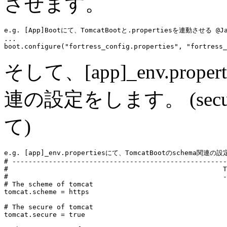
させます。
e.g. [App]Bootにて、TomcatBootと.propertiesを連動させる @J
...
boot.configure(
"fortress_config.properties"
, 
"fortress_
そして、[app]_env.proper
連の設定をします。
(se
て)
e.g. [app]_env.propertiesにて、TomcatBootのschema関連の設定
# -----------------------------------------------------
#                                                     T
#                                                     -
# The scheme of tomcat
tomcat.scheme = https

# The secure of tomcat
tomcat.secure = true
