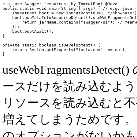
e.g. use Swagger resources, by TomcatBoot @Java
public static void
 main(String[] 
args
) { 
// e.g. java -
    TomcatBoot 
boot
 = 
new
 TomcatBoot(
8098
, 
"/showbase"
)
boot
.
useMetaInfoResourceDetect()
.
useWebFragmentsDet
return
jarName
.contains(
"swagger-ui"
); 
// meanw
    });

boot
.bootAwait();

}

private static boolean
 isDevelopment() {

return
 System.getProperty(
"lasta.env"
) == 
null
;

useWebFragmentsDete
ースだけを読み込むよう
リソースを読み込むと不
増えてしまうためです
のオプションがないかも..