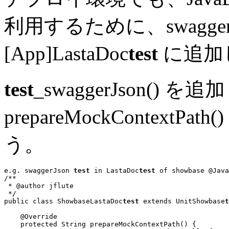
利用するために、swagger.
[App]LastaDoc
test
に追加
test
_swaggerJson() 
prepareMockContex
う。
e.g. swaggerJson 
test
 in LastaDoc
test
 of showbase @Java
/**

 * @author jflute

 */
public class
 ShowbaseLastaDoc
test
extends
 UnitShowbase
t
    @Override

protected
 String 
prepareMockContextPath()
 {
