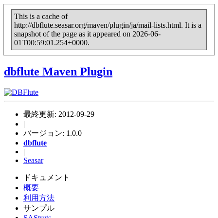
This is a cache of
http://dbflute.seasar.org/maven/plugin/ja/mail-lists.html. It is a
snapshot of the page as it appeared on 2026-06-
01T00:59:01.254+0000.
dbflute
Maven Plugin
最終更新: 2012-09-29
|
バージョン: 1.0.0
dbflute
|
Seasar
ドキュメント
概要
利用方法
サンプル
SAStruts