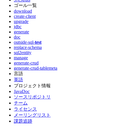
ゴール一覧
download
create-client
upgrade
jdbc
generate
doc
outside-sql-
test
replace-schema
sql2entity
manage
generate-crud
generate-crud-tablemeta
言語
英語
プロジェクト情報
JavaDoc
ソースリポジトリ
チーム
ライセンス
メーリングリスト
課題追跡