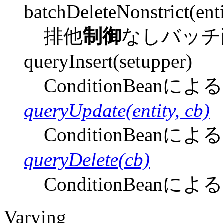
batchDeleteNonstrict(enti
排他
制御
なしバッチ
queryInsert(setupper)
ConditionBeanによ
queryUpdate(entity, cb)
ConditionBeanによ
queryDelete(cb)
ConditionBeanによ
Varying