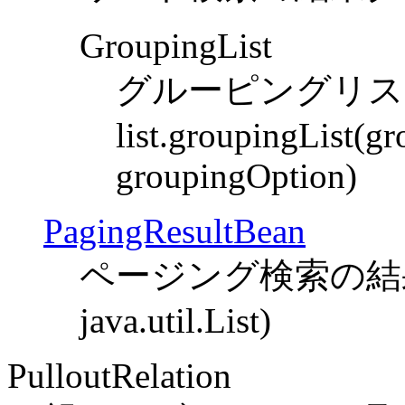
GroupingList
グルーピングリスト
list.groupingList(
groupingOption)
PagingResultBean
ページング検索の結果クラ
java.util.List)
PulloutRelation