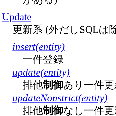
Update
更新系 (外だしSQLは
insert(entity)
一件登録
update(entity)
排他
制御
あり一件更
updateNonstrict(entity)
排他
制御
なし一件更