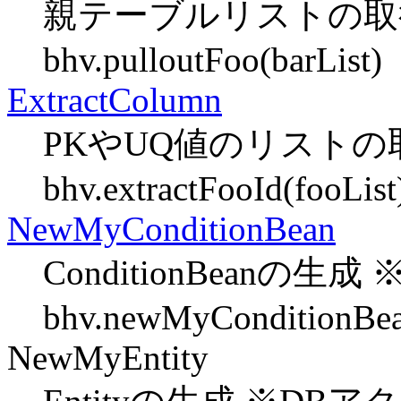
親テーブルリストの取得
bhv.pulloutFoo(barList)
ExtractColumn
PKやUQ値のリストの
bhv.extractFooId(fooList
NewMyConditionBean
ConditionBeanの生
bhv.newMyConditionBea
NewMyEntity