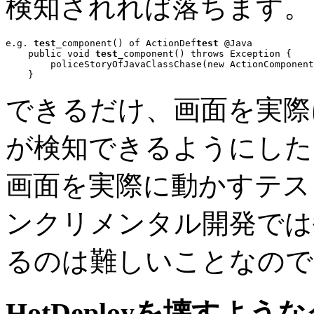
検知されれば落ちます。
e.g. 
test
_component() of ActionDef
test
 @Java
public void
test
_component() 
throws
 Exception {

        policeStoryOfJavaClassChase(
new
 ActionComponent
できるだけ、画面を実際
が検知できるようにし
画面を実際に動かすテス
ンクリメンタル開発では
るのは難しいことなので
HotDeployを壊すよ