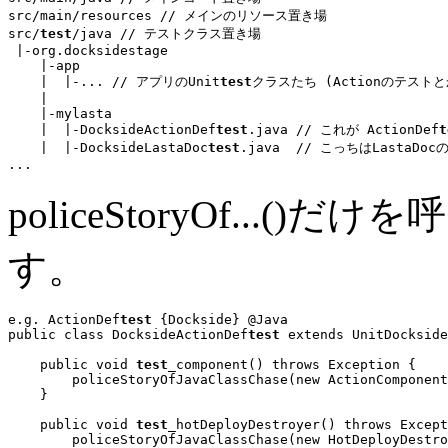
src/main/resources 
// メインのリソース置き場
src/
test
/java 
// テストクラス置き場
 |-org.docksidestage

    |-app

    |  |-
...
// アプリのUnit
test
クラスたち (Actionのテストと
    |

    |-mylasta

    |  |-
DocksideActionDef
test
.java
// これが ActionDef
t
    |  |-DocksideLastaDoc
test
.java  
// こっちはLastaDo
...
policeStoryOf...
す。
e.g. ActionDef
test
 {Dockside} @Java
public class
 DocksideActionDef
test
extends
 UnitDockside
public void
test
_component() 
throws
 Exception {

        policeStoryOfJavaClassChase(
new
 ActionComponent
    }

public void
test
_hotDeployDestroyer() 
throws
 Except
        policeStoryOfJavaClassChase(
new
 HotDeployDestro