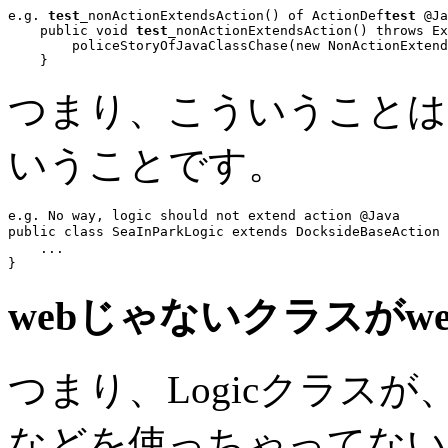
e.g. 
test
_nonActionExtendsAction() of ActionDef
test
 @Ja
public void
test
_nonActionExtendsAction() 
throws
 Ex
        policeStoryOfJavaClassChase(
new
 NonActionExtend
つまり、こういうことは
いうことです。
e.g. No way, logic should not extend action @Java
public class
 SeaInParkLogic 
extends
 DocksideBaseAction 
...
webじゃないクラスが
つまり、Logicクラスが、Fo
などを使っちゃってない