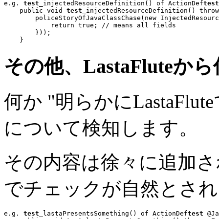
e.g. 
test
_injectedResourceDefinition() of ActionDef
test
public void
test
_injectedResourceDefinition() 
throw
        policeStoryOfJavaClassChase(
new
 InjectedResourc
return true
; 
// means all fields
        }));

その他、LastaFlute
何か "明らかにLastaF
について検知します。
その内容は徐々に追加さ
でチェックが自然とされ
e.g. 
test
_lastaPresentsSomething() of ActionDef
test
 @Ja