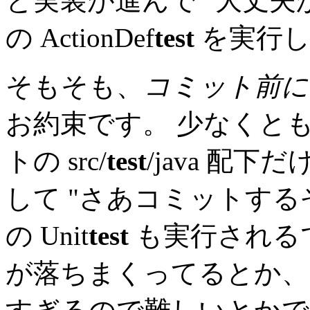
と実装が進んで "大丈夫
の ActionDef
test
を実行し
そもそも、
コミット前には 
お約束です。 少なくと
トの src/
test
/java 配下
して "さあコミットする
の Unit
test
も実行される
が落ちまくってるとか、