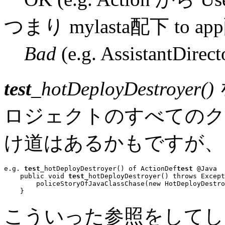
つまり mylasta配下 to a
Bad
(e.g. AssistantDir
test
_hotDeployDestroyer()
ロジェクトのすべてのク
け道はあるかもですが、
e.g. 
test
_hotDeployDestroyer() of ActionDef
test
 @Java
public void
test
_hotDeployDestroyer() 
throws
 Except
        policeStoryOfJavaClassChase(
new
 HotDeployDestro
こういった参照をしてし