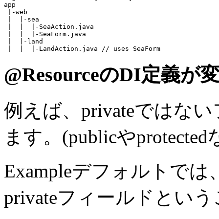
app

 |-web

 |  |-sea

 |  |  |-SeaAction.java

 |  |  |-
SeaForm.java
 |  |-land

 |  |  |-LandAction.java 
// uses SeaForm
@ResourceのDI定義
例えば、privateではな
ます。
(publicやprotecte
Exampleデフォルトで
privateフィールドと