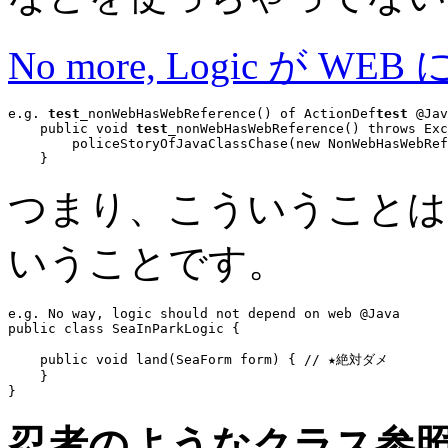
No more, Logic が WEB
e.g. 
test
_nonWebHasWebReference() of ActionDef
test
 @Jav
public void
test
_nonWebHasWebReference() 
throws
 Exc
        policeStoryOfJavaClassChase(
new
 NonWebHasWebRef
つまり、こういうことは
いうことです。
e.g. No way, logic should not depend on web @Java
public class
 SeaInParkLogic {

public void
 land(
SeaForm
 form) { 
// ★絶対ダメ
    }

忍者のようなクラス参