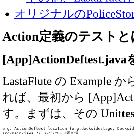
オリジナルのPoliceSt
Action定義のテスト
[App]ActionDef
test
.ja
LastaFlute の Exa
れば、最初から [App]Acti
す。まずは、その Unit
te
e.g. ActionDef
test
 location {org.docksidestage, Docksid
src/main/java 
// メインコード置き場