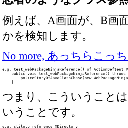
例えば、A画面が、B画面
かを検知します。
No more, あっちらこっ
e.g. 
test
_webPackageNinjaReference() of ActionDef
test
 @
public void
test
_webPackageNinjaReference() 
throws
 
        policeStoryOfJavaClassChase(
new
 WebPackageNinja
つまり、こういうことは
いうことです。
e.g. stileto reference @Directory