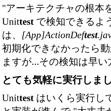
"アーキテクチャの根本を
Unit
test
で検知できるよう
は、
[App]ActionDef
test
.ja
初期化できなかったら動
ますが...その検知は早
とても気軽に実行しま
Unit
test
はいくら実行し