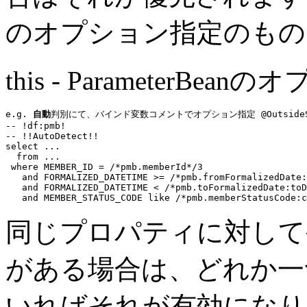
のオプション指定のもの
this - ParameterBean
e.g. 
自動
判別にて、バインド変数コメントでオプション指定 @OutsideS
-- !df:pmb!
-- !!AutoDetect!!
select
...
from
...
where
 MEMBER_ID = 
/*pmb.memberId*/
3
and
 FORMALIZED_DATETIME >= 
/*pmb.fromFormalizedDate:
and
 FORMALIZED_DATETIME < 
/*pmb.toFormalizedDate:toD
and
 MEMBER_STATUS_CODE 
like
/*pmb.memberStatusCode:c
同じプロパティに対して
がある場合は、どれか一
いればそれが有効になり