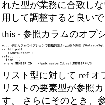
れた型が業務に合致しな
用して調整すると良いで
this - 参照カラムのオプ
e.g. 参照カラムのオプションで
自動
判別された型を調整 @OutsideSql
-- !df:pmb!
-- !!AutoDetect!!
select
...
from
...
where
 MEMBER_ID = 
/*pmb.memberId:ref(MEMBER)*/
3
リスト型に対して ref
リストの要素型が参照カ
す。 さらにそのとき、