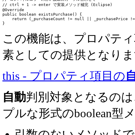
// ctrl + 1 -> enter で実装メソッド補完 (Eclipse)
@Override
public boolean
 existsPurchase() {

return
 (_purchaseCount != 
null
 || _purchasePrice !=
この機能は、プロパティ
素としての提供となりま
this - プロパティ項目の
自動
判別対象となるのは
プルな形式のboolean
引数のないメソッドで