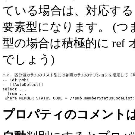
ている場合は、対応する 
要素型になります。 (
型の場合は積極的に re
でしょう)
e.g. 区分値カラムのリスト型には参照カラムのオプションを指定して CDef 
-- !df:pmb!
-- !!AutoDetect!!
select
...
from
...
where
 MEMBER_STATUS_CODE = 
/*pmb.memberStatusCodeList:
プロパティのコメント