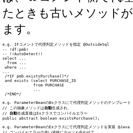
たときも古いメソッドが
ます。
e.g. IFコメントで代理判定メソッドを指定 @OutsideSql
-- !df:pmb!
-- !!
AutoDetect
!!
select
...
from
...
where
...
...
/*IF pmb.
existsPurchase()
*/
and exists
 (
select
 PURCHASE_ID

from
 PURCHASE

...
/*END*/
e.g. ParameterBeanのBsクラスにて代理判定メソッドのテンプレート 
// この抽象メソッドは
自動
生成され、
// 
自動
生成直後はExクラスでコンパイルエラー
public abstract boolean
e.g. ParameterBeanのExクラスにて代理判定メソッドを実装 @Java
// コンパイルエラーの赤い波線にカーソル合わせて