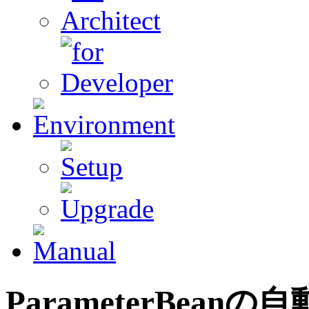
ParameterBeanの
自