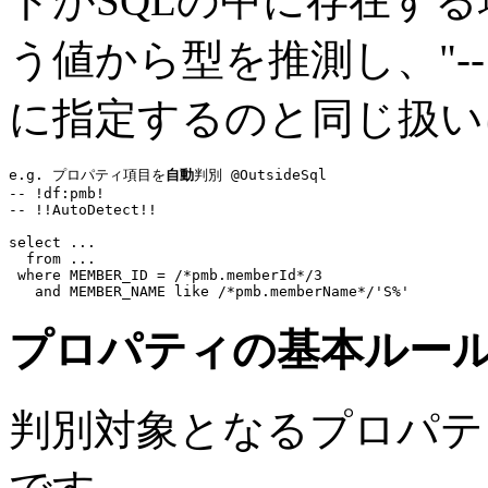
トがSQLの中に存在する場
う値から型を推測し、"-- !!In
に指定するのと同じ扱い
e.g. プロパティ項目を
自動
判別 @OutsideSql
-- !df:pmb!
-- !!AutoDetect!!
select
...
from
...
where
 MEMBER_ID = 
/*pmb.memberId*/
3
and
 MEMBER_NAME 
like
/*pmb.memberName*/
'S%'
プロパティの基本ルー
判別対象となるプロパテ