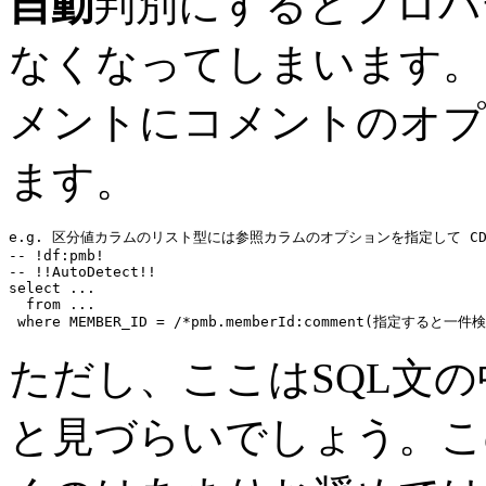
自動
判別にするとプロパ
なくなってしまいます。
メントにコメントのオプ
ます。
e.g. 区分値カラムのリスト型には参照カラムのオプションを指定して CDef 
-- !df:pmb!
-- !!AutoDetect!!
select
...
from
...
where
 MEMBER_ID = 
/*pmb.memberId:
comment(指定すると一件
ただし、ここはSQL文
と見づらいでしょう。こ