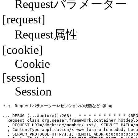
Requestパラメーター
[request]
Request属性
[cookie]
Cookie
[session]
Session
e.g. Requestパラメーターやセッションの状態など @Log
...
-DEBUG (
...
#before():268) - * * * * * * * * * * {BEG
  Request class=org.seasar.framework.container.hotdeplo
  , REQUEST_URI=/dockside/member/list/, SERVLET_PATH=/m
  , ContentType=application/x-www-form-urlencoded, Loca
  , SERVER_PROTOCOL=HTTP/1.1, REMOTE_ADDR=0:0:0:0:0:0:0