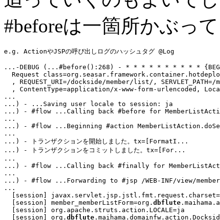
#beforeは一箇所かぶっ
e.g. ActionやJSPの呼び出しログのハッシュタグ @Log
...
-DEBUG (
...
#before():268) - * * * * * * * * * * {BEG
  Request class=org.seasar.framework.container.hotdeplo
  , REQUEST_URI=/dockside/member/list/, SERVLET_PATH=/m
  , ContentType=application/x-www-form-urlencoded, Loca
...
...
...
) - #flow ...Calling back 
#before
...
...
) - #flow ...Beginning 
#action
...
...
) - トランザクションを開始しました。tx=[FormatI
...
...
) - トランザクションをコミットしました。tx=[For
...
...
...
) - #flow ...Calling back 
#finally
...
...
) - #flow ...Forwarding to 
#jsp
...
  [session] javax.servlet.jsp.jstl.fmt.request.charset=
  [session] member_memberListForm=org.
dbflute
.maihama.a
  [session] org.apache.struts.action.LOCALE=ja

  [session] org.
dbflute
.maihama.domainfw.action.Docksid