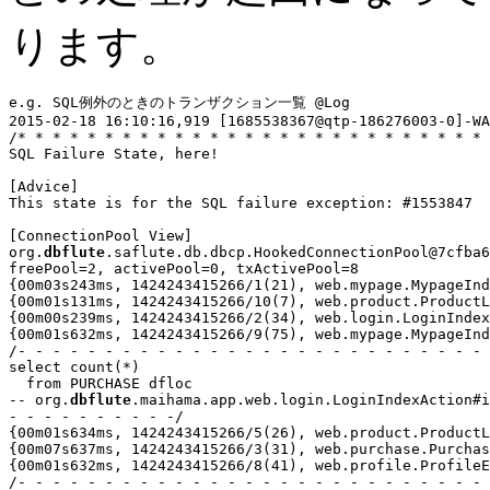
ります。
e.g. SQL例外のときのトランザクション一覧 @Log
2015-02-18 16:10:16,919 [1685538367@qtp-186276003-0]-WA
/* * * * * * * * * * * * * * * * * * * * * * * * * * * 
SQL Failure State, here!

[Advice]

This state is for the SQL failure exception: #1553847

[ConnectionPool View]

org.
dbflute
freePool=2, activePool=0, txActivePool=8
{00m03s243ms, 
1424243415266/1(21)
, web.mypage.MypageInd
{00m01s131ms, 
1424243415266/10(7)
, web.product.ProductL
{00m00s239ms, 
1424243415266/2(34)
, web.login.LoginIndex
{00m01s632ms, 
1424243415266/9(75)
, web.mypage.MypageInd
/- - - - - - - - - - - - - - - - - - - - - - - - - - - 
select count(*)

  from PURCHASE dfloc

-- org.
dbflute
.maihama.app.web.login.LoginIndexAction#i
- - - - - - - - - -/
{00m01s634ms, 
1424243415266/5(26)
, web.product.ProductL
{00m07s637ms, 
1424243415266/3(31)
, web.purchase.Purchas
{00m01s632ms, 
1424243415266/8(41)
, web.profile.ProfileE
/- - - - - - - - - - - - - - - - - - - - - - - - - - - 