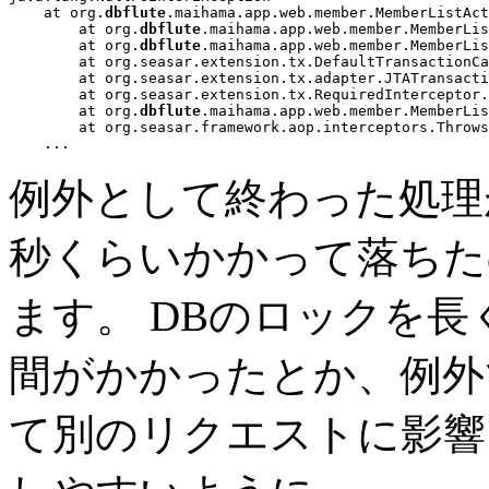
    at org.
dbflute
.maihama.app.web.member.MemberListAct
	at org.
dbflute
.maihama.app.web.member.MemberLis
	at org.
dbflute
.maihama.app.web.member.MemberLis
	at org.seasar.extension.tx.DefaultTransactionCallback.execute(DefaultTransactionCallback.java:58)

	at org.seasar.extension.tx.adapter.JTATransactionManagerAdapter.required(JTATransactionManagerAdapter.java:65)

	at org.seasar.extension.tx.RequiredInterceptor.invoke(RequiredInterceptor.java:50)

	at org.
dbflute
.maihama.app.web.member.MemberLis
	at org.seasar.framework.aop.interceptors.ThrowsInterceptor.invoke(ThrowsInterceptor.java:79)

...
例外として終わった処理
秒くらいかかって落ちた
ます。 DBのロックを
間がかかったとか、例外
て別のリクエストに影響