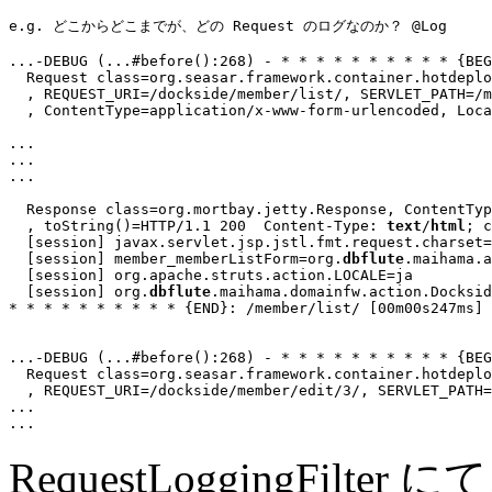
e.g. どこからどこまでが、どの Request のログなのか？ @Log
...
-DEBUG (
...
#before():268) - 
* * * * * * * * * * {BEG
  Request class=org.seasar.framework.container.hotdeplo
  , REQUEST_URI=/dockside/member/list/, SERVLET_PATH=/m
  , ContentType=application/x-www-form-urlencoded, Loca
...
...
...
  Response class=org.mortbay.jetty.Response, ContentTyp
  , toString()=HTTP/1.1 200  Content-Type: 
text
/
html
; c
  [session] javax.servlet.jsp.jstl.fmt.request.charset=
  [session] member_memberListForm=org.
dbflute
.maihama.a
  [session] org.apache.struts.action.LOCALE=ja

  [session] org.
dbflute
.maihama.domainfw.action.Docksid
* * * * * * * * * * {END}
: /member/list/ [00m00s247ms]

...
-DEBUG (
...
#before():268) - * * * * * * * * * * {BEG
  Request class=org.seasar.framework.container.hotdeplo
  , REQUEST_URI=/dockside/member/edit/3/, SERVLET_PATH=
...
...
RequestLoggingFi