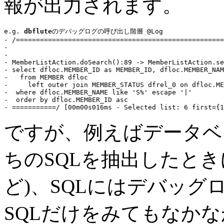
報が出力されます。
e.g. 
dbflute
のデバッグログの呼び出し階層 @Log
- /====================================================
-                                                      
-                                                      
- 
MemberListAction.doSearch():89 -> MemberListAction.se
- 
select
 dfloc.MEMBER_ID as MEMBER_ID, dfloc.MEMBER_NAM
-   
from
 MEMBER dfloc

-     
left outer join
 MEMBER_STATUS dfrel_0 
on
 dfloc.ME
-  
where
 dfloc.MEMBER_NAME like 
'S%'
escape
'|'
-  
order by
 dfloc.MEMBER_ID 
asc
ですが、例えばデータベ
ちのSQLを抽出したときに(M
ど)、SQLにはデバッ
SQLだけをみてもなか