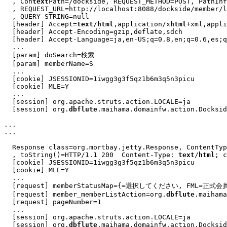
  , Con
text
Path=/dockside, REQUEST_METHOD=POST, PathInf
  , REQUEST_URL=http://localhost:8088/dockside/member/l
  , QUERY_STRING=null

  [header] Accept=
text
/
html
,application/x
html
+xml,appli
  [header] Accept-Encoding=gzip,deflate,sdch

  [header] Accept-Language=ja,en-US;q=0.8,en;q=0.6,es;q
...
  [param] doSearch=検索

  [param] memberName=S

...
  [cookie] JSESSIONID=1iwgg3g3f5qz1b6m3q5n3picu

  [cookie] MLE=Y

...
  [session] org.apache.struts.action.LOCALE=ja

  [session] org.
dbflute
.maihama.domainfw.action.Docksid
...
...
  Response class=org.mortbay.jetty.Response, ContentTyp
  , toString()=HTTP/1.1 200  Content-Type: 
text
/
html
; c
  [cookie] JSESSIONID=1iwgg3g3f5qz1b6m3q5n3picu

  [cookie] MLE=Y

...
  [request] memberStatusMap={=選択してください, FML=正式会
  [request] member_memberListAction=org.
dbflute
.maihama
  [request] pageNumber=1

...
  [session] org.apache.struts.action.LOCALE=ja

  [session] org.
dbflute
.maihama.domainfw.action.Docksid