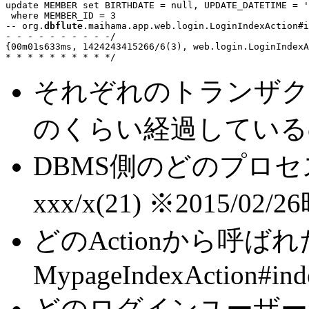
update MEMBER set BIRTHDATE = null, UPDATE_DATETIME = '
 where MEMBER_ID = 3

-- org.
dbflute
.maihama.app.web.login.LoginIndexAction#i
- - - - - - - - - -/
{00m01s633ms, 
1424243415266/6(3)
, web.login.LoginIndexA
それぞれのトランザク
のくらい経過してい
DBMS側のどのプロ
xxx/x(21) ※2015/0
どのActionから呼
MypageIndexAction#ind
どのログインユーザー