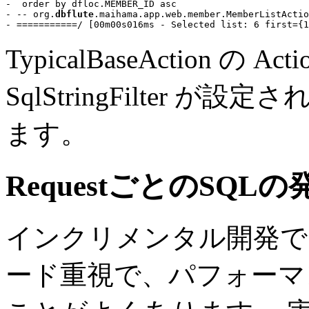
-  
order by
 dfloc.MEMBER_ID 
asc
- 
-- org.
dbflute
.maihama.app.web.member.MemberListActio
TypicalBaseAction の Act
SqlStringFilter
ます。
RequestごとのSQL
インクリメンタル開発で
ード重視で、パフォーマ