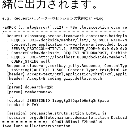
緒に出力されます。
e.g. Requestパラメーターやセッションの状態など @Log
-ERROR (
...
#logError():512) - *ServletException occurre
/= = = = = = = = = = = = = = = = = = = = = = = = = = = 
  Request class=org.seasar.framework.container.hotdeplo
  , REQUEST_URI=/dockside/member/list/, SERVLET_PATH=/m
  , ContentType=application/x-www-form-urlencoded, Loca
  , SERVER_PROTOCOL=HTTP/1.1, REMOTE_ADDR=0:0:0:0:0:0:0
  , Con
text
Path=/dockside, REQUEST_METHOD=POST, PathInf
  , REQUEST_URL=http://localhost:8088/dockside/member/l
  , QUERY_STRING=null

  Response class=org.mortbay.jetty.Response, ContentTyp
  , toString()=HTTP/1.1 500  Content-Type: 
text
/
html
 Ac
  [header] Accept=
text
/
html
,application/x
html
+xml,appli
  [header] Accept-Encoding=gzip,deflate,sdch

...
  [param] doSearch=検索

  [param] memberName=S

...
  [cookie] JSESSIONID=1iwgg3g3f5qz1b6m3q5n3picu

  [cookie] MLE=Y

...
  [session] org.apache.struts.action.LOCALE=ja

  [session] org.
dbflute
.maihama.domainfw.action.Docksid
= = = = = = = = = =/ [00m01s851ms] #2bbe82a4

java.lang.NullPointerException
