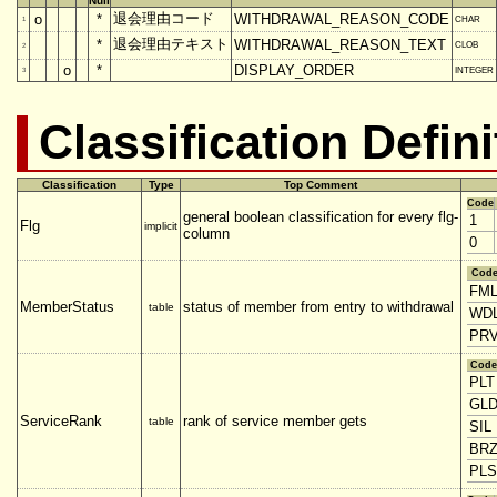
Null
退会理由コード
o
*
WITHDRAWAL_REASON_CODE
CHAR
1
退会理由テキスト
*
WITHDRAWAL_REASON_TEXT
CLOB
2
o
*
DISPLAY_ORDER
INTEGER
3
Classification Defini
Classification
Type
Top Comment
Code
general boolean classification for every flg-
1
Flg
implicit
column
0
Cod
FM
MemberStatus
status of member from entry to withdrawal
table
WD
PR
Code
PLT
GL
ServiceRank
rank of service member gets
table
SIL
BR
PLS