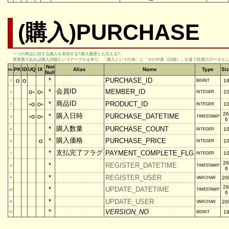
(購入)PURCHASE
一つの商品に対する購入を表現する(購入履歴とも言える)。

実業務であれば購入詳細というテーブルを作り、「購入という行為」と「その中身（詳細）」を違う粒度のデータとして
Not
PK
ID
UQ
IX
Alias
Name
Type
Si
No.
Null
o
o
*
PURCHASE_ID
1
BIGINT
1
会員ID
o
o
*
MEMBER_ID
1
INTEGER
+
+
2
商品ID
o
o
*
PRODUCT_ID
1
INTEGER
3
+
+
26
購入日時
o
o
*
PURCHASE_DATETIME
TIMESTAMP
+
+
4
6
購入数量
*
PURCHASE_COUNT
1
INTEGER
5
購入価格
o
*
PURCHASE_PRICE
1
INTEGER
6
支払完了フラグ
*
PAYMENT_COMPLETE_FLG
1
INTEGER
7
26
*
REGISTER_DATETIME
TIMESTAMP
8
6
*
REGISTER_USER
20
VARCHAR
9
26
*
UPDATE_DATETIME
TIMESTAMP
10
6
*
UPDATE_USER
20
VARCHAR
11
*
VERSION_NO
1
BIGINT
12