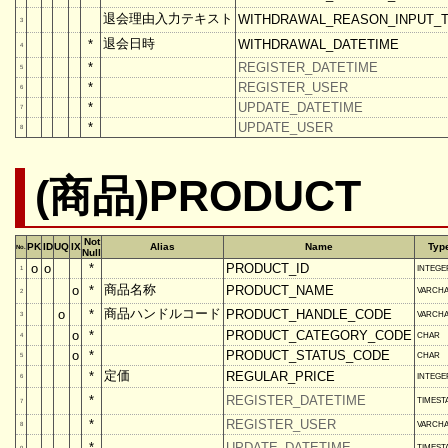
退会理由入力テキスト
WITHDRAWAL_REASON_INPUT_
3
退会日時
*
WITHDRAWAL_DATETIME
4
*
REGISTER_DATETIME
5
*
REGISTER_USER
6
*
UPDATE_DATETIME
7
*
UPDATE_USER
8
(商品)PRODUCT
Not
PK
ID
UQ
IX
Alias
Name
Typ
No.
Null
o
o
*
PRODUCT_ID
INTEGE
1
商品名称
o
*
PRODUCT_NAME
VARCH
2
商品ハンドルコード
o
*
PRODUCT_HANDLE_CODE
VARCH
3
o
*
PRODUCT_CATEGORY_CODE
CHAR
4
o
*
PRODUCT_STATUS_CODE
CHAR
5
定価
*
REGULAR_PRICE
INTEGE
6
*
REGISTER_DATETIME
TIMEST
7
*
REGISTER_USER
VARCH
8
*
UPDATE_DATETIME
TIMEST