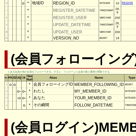
地域ID
o
*
REGION_ID
10
REGION
INTEGER
6
26,
*
REGISTER_DATETIME
TIMESTAMP
7
6
*
REGISTER_USER
200
VARCHAR
8
26,
*
UPDATE_DATETIME
TIMESTAMP
9
6
*
UPDATE_USER
200
VARCHAR
10
*
VERSION_NO
19
BIGINT
11
(会員フォローイング)M
とある会員が他の会員をフォローできる。すると、フォローした会員の購入履歴が閲覧できる。
Not
PK
ID
UQ
IX
Alias
Name
Type
No.
Null
会員フォローイングID
o
o
*
MEMBER_FOLLOWING_ID
BIGINT
1
わたし
o
o
*
MY_MEMBER_ID
INTEGER
2
+
+
あなた
o
o
*
YOUR_MEMBER_ID
INTEGER
3
+
+
その瞬間
o
*
FOLLOW_DATETIME
TIMESTA
4
(会員ログイン)MEMB