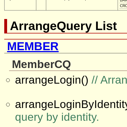
BA
CR
ArrangeQuery List
MEMBER
MemberCQ
arrangeLogin()
// Arr
arrangeLoginByIdentit
query by identity.