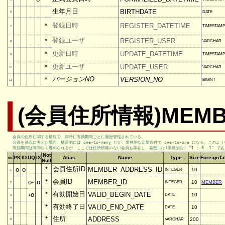
生年月日
BIRTHDATE
DATE
6
登録日時
*
REGISTER_DATETIME
TIMESTAMP
7
登録ユーザ
*
REGISTER_USER
VARCHAR
8
更新日時
*
UPDATE_DATETIME
TIMESTAMP
9
更新ユーザ
*
UPDATE_USER
VARCHAR
10
バージョンNO
*
VERSION_NO
BIGINT
11
(会員住所情報)MEMB
会員の住所に関する情報で、同時に有効期間ごとに履歴管理されている。

会員を基点に考えた場合、構造的には one-to-many だが、業務的な定型条件で one-to-one になる。このような
有効期間は隙間なく埋められるが、ここでは住所情報のない会員も存在し、厳密には(業務的な) "1 : 0..1" で
Not
PK
ID
UQ
IX
Alias
Name
Type
Size
ForeignTa
No.
Null
会員住所ID
o
o
*
MEMBER_ADDRESS_ID
10
INTEGER
1
会員ID
o
o
*
MEMBER_ID
10
INTEGER
MEMBER
+
2
有効開始日
o
*
VALID_BEGIN_DATE
10
DATE
+
3
有効終了日
*
VALID_END_DATE
10
DATE
4
住所
*
ADDRESS
200
VARCHAR
5