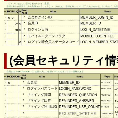
ログインするたびに登録されるログイン履歴。

登録されたら更新されるも削除されることもない。さらには、登録する人もプログラムもはっきりしているので、(紙
Not
PK
ID
UQ
IX
Alias
Name
No.
Null
会員ログインID
o
o
*
MEMBER_LOGIN_ID
1
会員ID
o
o
*
MEMBER_ID
2
+
ログイン日時
o
o
*
LOGIN_DATETIME
+
3
モバイルログインフラグ
*
MOBILE_LOGIN_FLG
4
ログイン時会員ステータスコード
o
*
LOGIN_MEMBER_STA
5
(会員セキュリティ情報)
会員とは one-to-one で、会員一人につき必ず一つのセキュリティ情報がある
Not
PK
ID
UQ
IX
Alias
Name
Type
Si
No.
Null
会員ID
o
*
MEMBER_ID
1
INTEGER
1
ログインパスワード
*
LOGIN_PASSWORD
10
VARCHAR
2
リマインダ質問
*
REMINDER_QUESTION
5
VARCHAR
3
リマインダ回答
*
REMINDER_ANSWER
5
VARCHAR
4
リマインダ利用回数
*
REMINDER_USE_COUNT
1
INTEGER
5
26
*
REGISTER_DATETIME
TIMESTAMP
6
6