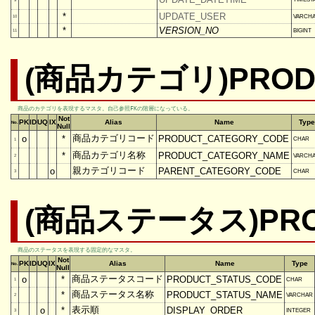
9
*
UPDATE_USER
VARCH
10
*
VERSION_NO
BIGINT
11
(商品カテゴリ)PROD
商品のカテゴリを表現するマスタ。自己参照FKの階層になっている。
Not
PK
ID
UQ
IX
Alias
Name
Type
No.
Null
商品カテゴリコード
o
*
PRODUCT_CATEGORY_CODE
CHAR
1
商品カテゴリ名称
*
PRODUCT_CATEGORY_NAME
VARCH
2
親カテゴリコード
o
PARENT_CATEGORY_CODE
CHAR
3
(商品ステータス)PRO
商品のステータスを表現する固定的なマスタ。
Not
PK
ID
UQ
IX
Alias
Name
Type
No.
Null
商品ステータスコード
o
*
PRODUCT_STATUS_CODE
CHAR
1
商品ステータス名称
*
PRODUCT_STATUS_NAME
VARCHAR
2
表示順
o
*
DISPLAY_ORDER
INTEGER
3