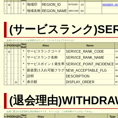
地域ID
o
*
REGION_ID
10
INTEGER
MEMBER_AD
1
地域名称
*
REGION_NAME
50
VARCHAR
2
(サービスランク)SER
会員のサービスレベルを表現するランク。(ゴールドとかプラチナとか)
Not
PK
ID
UQ
IX
Alias
Name
No.
Null
サービスランクコード
o
*
SERVICE_RANK_CODE
C
1
サービスランク名称
*
SERVICE_RANK_NAME
V
2
サービスポイント発生率
*
SERVICE_POINT_INCIDENCE
DE
3
新規受け入れ可能フラグ
*
NEW_ACCEPTABLE_FLG
IN
4
説明
*
DESCRIPTION
V
5
表示順
o
*
DISPLAY_ORDER
IN
6
(退会理由)WITHDRA
会員に選ばせる定型的な退会理由のマスタ。そういえば、これ表示順カラムがないですねぇ...
Not
PK
ID
UQ
IX
Alias
Name
Type
No.