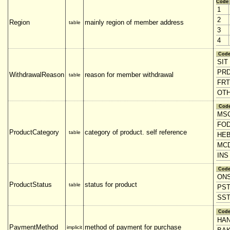
Code
1
2
Region
mainly region of member address
table
3
4
Cod
SIT
PR
WithdrawalReason
reason for member withdrawal
table
FRT
OT
Cod
MS
FO
ProductCategory
category of product. self reference
table
HE
MC
INS
Cod
ON
ProductStatus
status for product
table
PS
SS
Cod
HA
PaymentMethod
method of payment for purchase
implicit