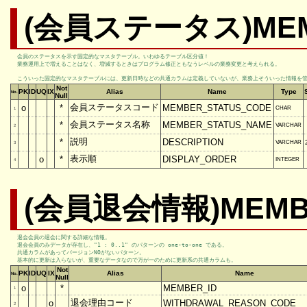
(会員ステータス)MEM
会員のステータスを示す固定的なマスタテーブル。いわゆるテーブル区分値！

業務運用上で増えることはなく、増減するときはプログラム修正ともなうレベルの業務変更と考えられる。

こういった固定的なマスタテーブルには、更新日時などの共通カラムは定義していないが、業務上そういった情報を管理
Not
PK
ID
UQ
IX
Alias
Name
Type
No.
Null
会員ステータスコード
o
*
MEMBER_STATUS_CODE
CHAR
1
会員ステータス名称
*
MEMBER_STATUS_NAME
VARCHAR
2
説明
*
DESCRIPTION
VARCHAR
3
表示順
o
*
DISPLAY_ORDER
INTEGER
4
(会員退会情報)MEMB
退会会員の退会に関する詳細な情報。

退会会員のみデータが存在し、"1 : 0..1" のパターンの one-to-one である。

共通カラムがあってバージョンNOがないパターン。

基本的に更新は入らないが、重要なデータなので万が一のために更新系の共通カラムも。
Not
PK
ID
UQ
IX
Alias
Name
No.
Null
o
*
MEMBER_ID
1
退会理由コード
o
WITHDRAWAL_REASON_CODE
2