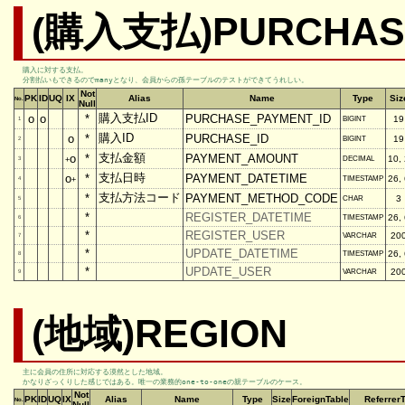
(購入支払)PURCHAS
購入に対する支払。

分割払いもできるのでmanyとなり、会員からの孫テーブルのテストができてうれしい。
Not
PK
ID
UQ
IX
Alias
Name
Type
Siz
No.
Null
購入支払ID
o
o
*
PURCHASE_PAYMENT_ID
19
BIGINT
1
購入ID
o
*
PURCHASE_ID
19
BIGINT
2
支払金額
o
*
PAYMENT_AMOUNT
10,
DECIMAL
3
+
支払日時
o
*
PAYMENT_DATETIME
26,
TIMESTAMP
4
+
支払方法コード
*
PAYMENT_METHOD_CODE
3
CHAR
5
*
REGISTER_DATETIME
26,
TIMESTAMP
6
*
REGISTER_USER
20
VARCHAR
7
*
UPDATE_DATETIME
26,
TIMESTAMP
8
*
UPDATE_USER
20
VARCHAR
9
(地域)REGION
主に会員の住所に対応する漠然とした地域。

かなりざっくりした感じではある。唯一の業務的one-to-oneの親テーブルのケース。
Not
PK
ID
UQ
IX
Alias
Name
Type
Size
ForeignTable
Referrer
No.
Null