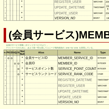
*
REGISTER_USER
20
VARCHAR
7
26
*
UPDATE_DATETIME
TIMESTAMP
8
6
*
UPDATE_USER
20
VARCHAR
9
*
VERSION_NO
1
BIGINT
10
(会員サービス)MEMBE
会員のサービス情報（ポイントサービスなど）。

テストケースのために、あえて統一性を崩してユニーク制約経由の one-to-one を表現している。
Not
PK
ID
UQ
IX
Alias
Name
Type
No.
Null
会員サービスID
o
o
*
MEMBER_SERVICE_ID
INTEGER
1
会員ID
o
o
*
MEMBER_ID
INTEGER
2
サービスポイント数
o
*
SERVICE_POINT_COUNT
INTEGER
3
サービスランクコード
o
*
SERVICE_RANK_CODE
CHAR
4
*
REGISTER_DATETIME
TIMESTAMP
5
*
REGISTER_USER
VARCHAR
6
*
UPDATE_DATETIME
TIMESTAMP
7
*
UPDATE_USER
VARCHAR
8
*
VERSION_NO
BIGINT
9