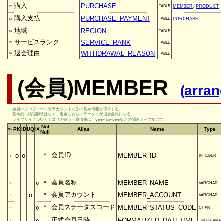
購入
PURCHASE
TABLE
MEMBER
,
PRODUCT
12
購入支払
PURCHASE_PAYMENT
TABLE
PURCHASE
13
地域
REGION
TABLE
14
サービスランク
SERVICE_RANK
TABLE
15
退会理由
WITHDRAWAL_REASON
TABLE
16
(会員)MEMBER
(arra
会員のプロフィールやアカウントなどの基本情報を保持する。

基本的に物理削除はなく、退会したらステータスが退会会員になる。

ライフサイクルやカテゴリの違う会員情報は、one-to-oneなどの関連テーブルにて。
Not
PK
ID
UQ
IX
Alias
Name
Type
No.
Null
会員ID
o
o
*
MEMBER_ID
INTEGER
1
会員名称
o
*
MEMBER_NAME
VARCHAR
2
会員アカウント
o
*
MEMBER_ACCOUNT
VARCHAR
3
会員ステータスコード
o
*
MEMBER_STATUS_CODE
CHAR
4
正式会員日時
o
FORMALIZED_DATETIME
TIMESTAMP
5