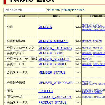
*Push 'tab' (primary tab order)
Alias
Name
Type
ForeignTable
No.
MEMBER_STATUS
,
会員
MEMBER
TABLE
MEMBER_ADDRESS(As
1
MEMBER_LOGIN(AsLat
会員住所情報
MEMBER_ADDRESS
TABLE
MEMBER
,
REGION
2
会員フォローイング
MEMBER_FOLLOWING
MEMBER
,
MEMBER
TABLE
3
会員ログイン
MEMBER_LOGIN
TABLE
MEMBER
,
MEMBER_S
4
会員セキュリティ情報
MEMBER_SECURITY
MEMBER
TABLE
5
会員サービス
MEMBER_SERVICE
TABLE
MEMBER
,
SERVICE_
6
会員ステータス
MEMBER_STATUS
TABLE
7
MEMBER
,
会員退会情報
MEMBER_WITHDRAWAL
TABLE
8
WITHDRAWAL_REAS
PRODUCT_CATEGOR
商品
PRODUCT
TABLE
9
PRODUCT_STATUS
商品カテゴリ
PRODUCT_CATEGORY
TABLE
PRODUCT_CATEGOR
10
商品ステータス
PRODUCT_STATUS
TABLE
11